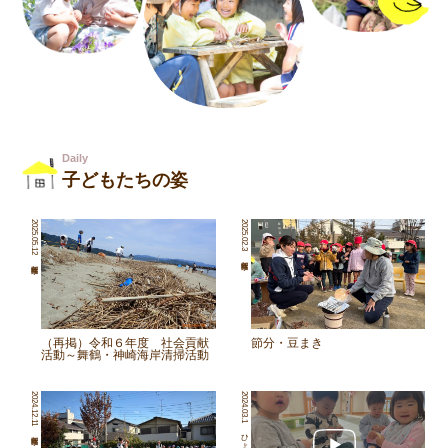
Daily
子どもたちの姿
2025.05.12
2025.02.3
（再掲）令和６年度 社会貢献
節分・豆まき
活動～舞鶴・神崎海岸清掃活動
～
2024.12.11
2024.03.1
ひよこ組