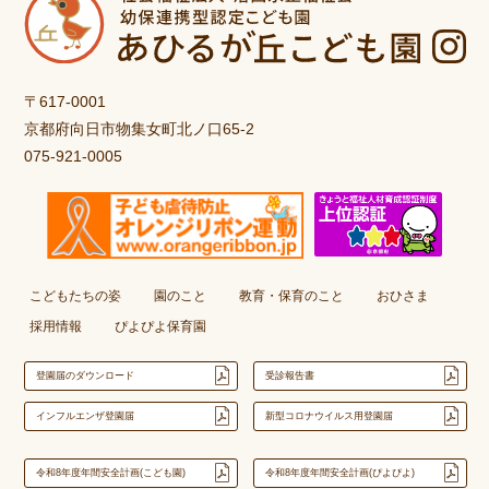
〒617-0001
京都府向日市物集女町北ノ口65-2
075-921-0005
こどもたちの姿
園のこと
教育・保育のこと
おひさま
採用情報
ぴよぴよ保育園
登園届のダウンロード
受診報告書
インフルエンザ登園届
新型コロナウイルス用登園届
令和8年度年間安全計画(こども園)
令和8年度年間安全計画(ぴよぴよ)