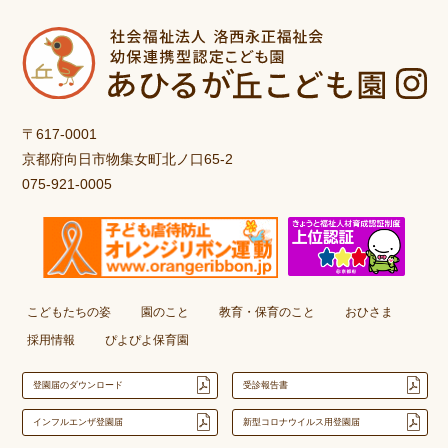
〒617-0001
京都府向日市物集女町北ノ口65-2
075-921-0005
こどもたちの姿
園のこと
教育・保育のこと
おひさま
採用情報
ぴよぴよ保育園
登園届のダウンロード
受診報告書
インフルエンザ登園届
新型コロナウイルス用登園届