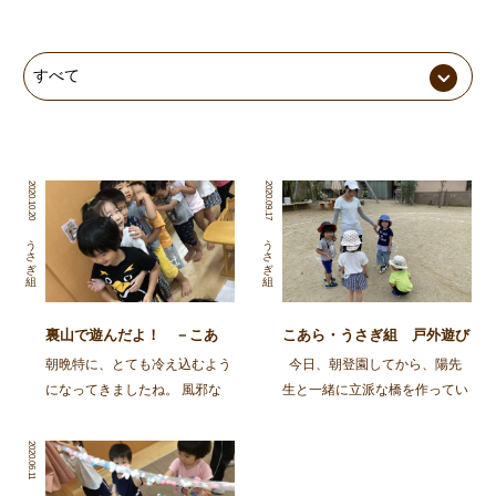
2020.10.20
2020.09.17
うさぎ組
うさぎ組
裏山で遊んだよ！ －こあ
こあら・うさぎ組 戸外遊び
ら・うさぎ組ー
朝晩特に、とても冷え込むよう
今日、朝登園してから、陽先
になってきましたね。 風邪な
生と一緒に立派な橋を作ってい
どひかれていないでしょうか？
ました！！！ 以前にも陽先生
こあら、うさぎの子どもたちは
とカプラで遊んで、凄いもの、
2020.06.11
今日も元気いっぱいです！ 朝
楽しいものを作ってくれると期
にはみんなで集まって、絵本を
待していたようです。 崩れな