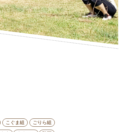
こぐま組
ごりら組