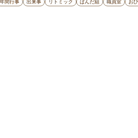
年間行事
出来事
リトミック
ぱんだ組
職員室
お