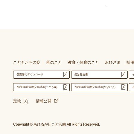
こどもたちの姿
園のこと
教育・保育のこと
おひさま
採
登園届のダウンロード
受診報告書
令和8年度年間安全計画(こども園)
令和8年度年間安全計画(ぴよぴよ)
定款
情報公開
Copyright © あひるが丘こども園 All Rights Reserved.