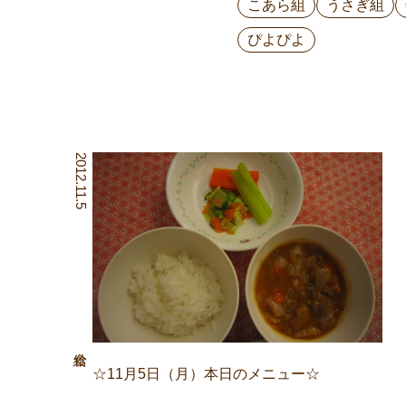
こあら組
うさぎ組
ぴよぴよ
2012.11.5
☆11月5日（月）本日のメニュー☆