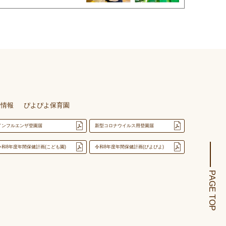
用情報
ぴよぴよ保育園
インフルエンザ登園届
新型コロナウイルス用登園届
令和8年度年間保健計画(こども園)
令和8年度年間保健計画(ぴよぴよ)
PAGE TOP