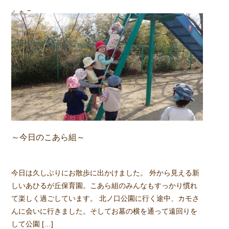
組
こあら
～今日のこあら組～
今日は久しぶりにお散歩に出かけました。 外から見える新
しいあひるが丘保育園。こあら組のみんなもすっかり慣れ
て楽しく過ごしています。 北ノ口公園に行く途中、カモさ
んに会いに行きました。そしてお墓の横を通って遠回りを
して公園 […]