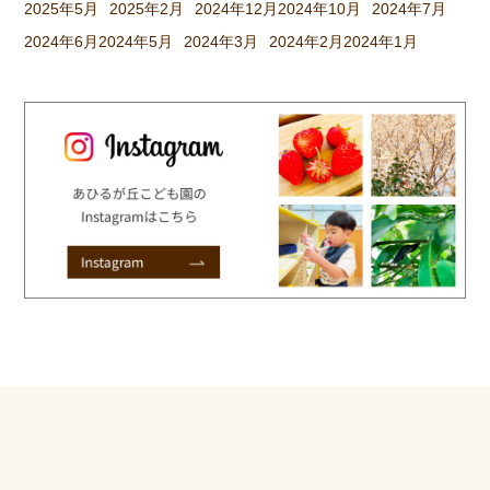
2025年5月
2025年2月
2024年12月
2024年10月
2024年7月
2024年6月
2024年5月
2024年3月
2024年2月
2024年1月