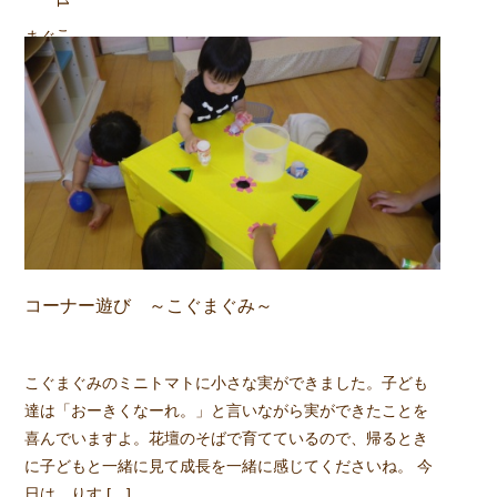
組
こぐま
コーナー遊び ～こぐまぐみ～
こぐまぐみのミニトマトに小さな実ができました。子ども
達は「おーきくなーれ。」と言いながら実ができたことを
喜んでいますよ。花壇のそばで育てているので、帰るとき
に子どもと一緒に見て成長を一緒に感じてくださいね。 今
日は、りす […]