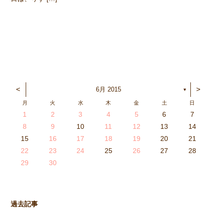
<
>
6月 2015
▼
月
火
水
木
金
土
日
1
2
3
4
5
6
7
3
4
2
0
4
0
2
0
3
4
2
2
3
4
0
2
0
3
3
2
4
0
2
3
4
4
0
3
3
2
4
0
2
2
0
3
4
2
0
0
3
4
0
3
4
0
2
0
4
2
2
3
0
2
0
3
4
0
3
3
2
0
2
4
2
4
3
3
2
0
3
4
2
0
0
3
4
0
3
2
3
4
0
2
0
3
3
2
4
0
2
3
4
4
0
3
3
2
4
0
2
1
1
1
1
1
1
1
1
1
1
1
1
1
1
1
1
1
1
1
1
1
1
1
1
1
8
9
10
11
12
13
14
8
6
5
0
1
6
9
7
8
1
7
9
5
7
0
6
8
1
6
9
9
5
8
0
6
8
1
7
9
5
7
0
0
6
9
1
7
9
5
8
0
6
8
1
1
7
0
5
8
0
9
1
7
9
5
6
9
5
7
0
1
6
9
7
7
0
6
8
1
6
5
7
0
5
8
8
1
7
9
5
7
6
8
1
6
9
9
5
8
0
6
8
7
9
5
7
0
1
7
0
5
8
0
9
7
9
5
5
8
1
6
9
1
0
5
8
0
6
6
9
5
7
0
5
1
6
9
7
7
0
6
8
1
6
5
7
0
5
8
9
5
8
0
6
8
1
7
9
5
7
0
0
6
9
1
7
9
8
0
6
8
1
1
7
0
5
8
0
6
9
1
7
9
8
15
16
17
18
19
20
21
5
3
2
7
8
3
6
4
5
8
4
6
2
4
7
3
5
8
3
6
6
2
5
7
3
5
8
4
6
2
4
7
7
3
6
8
4
6
2
5
7
3
5
8
8
4
7
2
5
7
6
8
4
6
2
3
6
2
4
7
8
3
6
4
4
7
3
5
8
3
2
4
7
2
5
5
8
4
6
2
4
3
5
8
3
6
6
2
5
7
3
5
4
6
2
4
7
8
4
7
2
5
7
6
4
6
2
2
5
8
3
6
8
7
2
5
7
3
3
6
2
4
7
2
8
3
6
4
4
7
3
5
8
3
2
4
7
2
5
6
2
5
7
3
5
8
4
6
2
4
7
7
3
6
8
4
6
5
7
3
5
8
8
4
7
2
5
7
3
6
8
4
6
5
22
23
24
25
26
27
28
9
0
1
1
9
0
0
9
0
1
9
0
1
9
0
1
9
1
9
9
0
1
0
0
9
9
1
9
0
0
9
0
1
9
1
9
1
9
0
9
0
9
9
0
1
0
0
9
9
9
0
1
9
0
1
0
1
9
0
1
29
30
過去記事