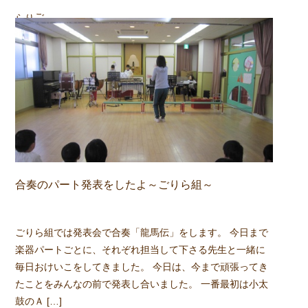
組
ごりら
合奏のパート発表をしたよ～ごりら組～
ごりら組では発表会で合奏「龍馬伝」をします。 今日まで
楽器パートごとに、それぞれ担当して下さる先生と一緒に
毎日おけいこをしてきました。 今日は、今まで頑張ってき
たことをみんなの前で発表し合いました。 一番最初は小太
鼓のＡ […]