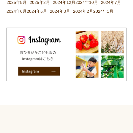
2025年5月
2025年2月
2024年12月
2024年10月
2024年7月
2024年6月
2024年5月
2024年3月
2024年2月
2024年1月