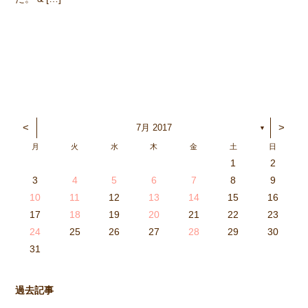
<
>
7月 2017
▼
月
火
水
木
金
土
日
1
2
3
4
2
0
4
0
2
0
3
4
2
2
3
4
0
2
0
3
3
2
4
0
2
3
4
4
0
3
3
2
4
0
2
2
0
3
4
2
0
0
3
4
0
3
4
0
2
0
4
2
2
3
0
2
0
3
4
0
3
3
2
4
0
2
4
2
4
3
3
2
0
3
4
2
0
0
3
4
0
3
2
3
4
0
2
0
3
3
2
4
0
2
3
4
4
0
3
3
2
4
0
2
1
1
1
1
1
1
1
1
1
1
1
1
1
1
1
1
1
1
1
1
1
1
1
1
1
3
4
5
6
7
8
9
8
6
5
0
1
6
9
7
8
1
7
9
5
7
0
6
8
1
6
9
9
5
8
0
6
8
1
7
9
5
7
0
0
6
9
1
7
9
5
8
0
6
8
1
1
7
0
5
8
0
9
1
7
9
5
6
9
5
7
0
1
6
9
7
7
0
6
8
1
6
5
7
0
5
8
8
1
7
9
5
7
8
1
6
9
9
5
8
0
6
8
7
9
5
7
0
1
7
0
5
8
0
9
1
7
9
5
5
8
1
6
9
1
0
5
8
0
6
6
9
5
7
0
5
1
6
9
7
7
0
6
8
1
6
5
7
0
5
8
9
5
8
0
6
8
1
7
9
5
7
0
0
6
9
1
7
9
8
0
6
8
1
1
7
0
5
8
0
6
9
1
7
9
8
10
11
12
13
14
15
16
5
3
2
7
8
3
6
4
5
8
4
6
2
4
7
3
5
8
3
6
6
2
5
7
3
5
8
4
6
2
4
7
7
3
6
8
4
6
2
5
7
3
5
8
8
4
7
2
5
7
6
8
4
6
2
3
6
2
4
7
8
3
6
4
4
7
3
5
8
3
2
4
7
2
5
5
8
4
6
2
4
5
8
3
6
6
2
5
7
3
5
4
6
2
4
7
8
4
7
2
5
7
6
8
4
6
2
2
5
8
3
6
8
7
2
5
7
3
3
6
2
4
7
2
8
3
6
4
4
7
3
5
8
3
2
4
7
2
5
6
2
5
7
3
5
8
4
6
2
4
7
7
3
6
8
4
6
5
7
3
5
8
8
4
7
2
5
7
3
6
8
4
6
5
17
18
19
20
21
22
23
9
0
1
1
9
0
0
9
0
1
9
0
1
9
0
1
9
1
9
9
0
1
0
0
9
9
1
9
0
9
0
1
9
1
9
1
9
0
9
0
9
9
0
1
0
0
9
9
9
0
1
9
0
1
0
1
9
0
1
24
25
26
27
28
29
30
31
過去記事