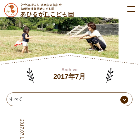
Archive
2017年7月
2017.07.18