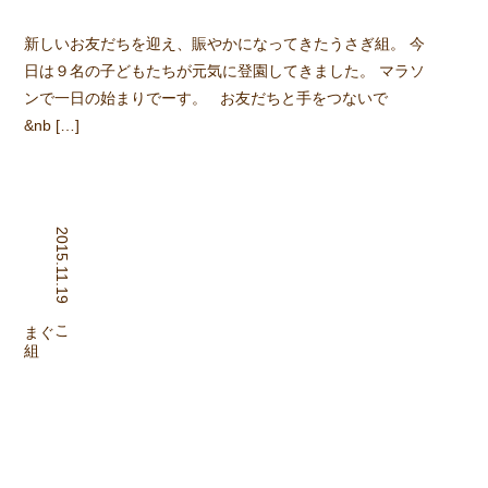
新しいお友だちを迎え、賑やかになってきたうさぎ組。 今
日は９名の子どもたちが元気に登園してきました。 マラソ
ンで一日の始まりでーす。 お友だちと手をつないで
&nb […]
2015.11.19
組
こぐま