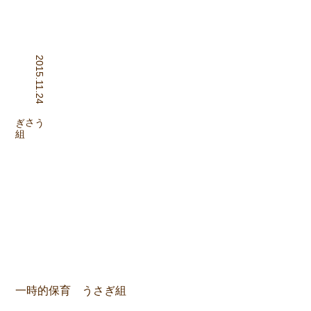
2015.11.24
組
うさぎ
一時的保育 うさぎ組