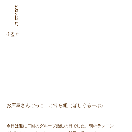
2015.11.17
ぷ
ぐる
ー
お店屋さんごっこ ごりら組（ほしぐるーぷ）
今日は週に二回のグループ活動の日でした。朝のランニン