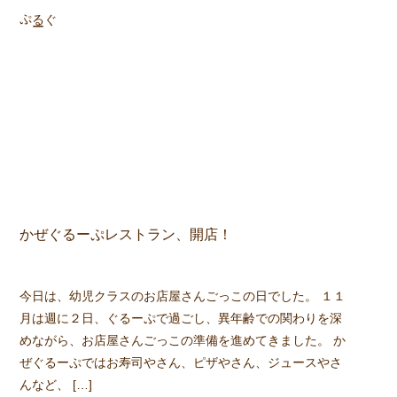
ぷ
ぐる
ー
かぜぐるーぷレストラン、開店！
今日は、幼児クラスのお店屋さんごっこの日でした。 １１
月は週に２日、ぐるーぷで過ごし、異年齢での関わりを深
めながら、お店屋さんごっこの準備を進めてきました。 か
ぜぐるーぷではお寿司やさん、ピザやさん、ジュースやさ
んなど、 […]