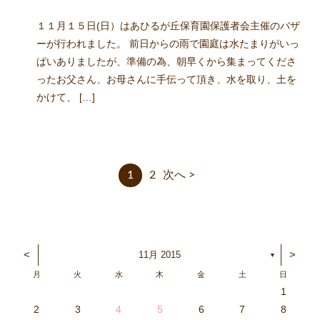
１１月１５日(日）はあひるが丘保育園保護者会主催のバザ
ーが行われました。 前日からの雨で園庭は水たまりがいっ
ぱいありましたが、準備の為、朝早くから集まってくださ
ったお父さん、お母さんに手伝って頂き、水を取り、土を
かけて、 […]
1
2
次へ >
<
>
11月 2015
▼
月
火
水
木
金
土
日
1
3
4
2
0
4
0
2
0
3
4
2
2
3
4
0
2
0
3
3
2
4
0
2
3
4
4
0
3
3
2
4
0
2
2
0
3
4
2
0
0
3
4
0
3
4
0
2
0
4
2
2
3
0
2
0
3
4
0
3
3
2
4
0
2
4
2
4
3
3
2
0
3
4
2
0
0
3
4
0
3
2
3
4
0
2
0
3
3
2
4
0
2
3
4
4
0
3
3
2
4
0
2
1
1
1
1
1
1
1
1
1
1
1
1
1
1
1
1
1
1
1
1
1
1
1
1
1
2
3
4
5
6
7
8