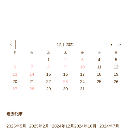
<
>
12月 2021
▼
月
火
水
木
金
土
日
1
2
3
4
5
3
4
2
0
4
0
2
0
3
4
2
2
3
4
0
2
0
3
3
4
0
2
3
4
4
0
3
3
2
4
0
2
2
0
3
4
2
0
0
3
4
0
3
4
0
2
0
4
2
2
3
0
2
0
3
4
0
3
3
2
4
0
2
4
2
4
3
3
2
0
3
4
2
0
0
3
4
0
3
2
3
4
0
2
0
3
3
2
4
0
2
3
4
4
0
3
3
2
4
0
2
1
1
1
1
1
1
1
1
1
1
1
1
1
1
1
1
1
1
1
1
1
1
1
1
1
6
7
8
9
10
11
12
8
6
5
0
1
6
9
7
8
1
7
9
5
7
0
6
8
1
6
9
9
5
8
0
6
8
1
7
9
5
7
0
0
6
1
7
9
5
8
0
6
8
1
1
7
0
5
8
0
9
1
7
9
5
6
9
5
7
0
1
6
9
7
7
0
6
8
1
6
5
7
0
5
8
8
1
7
9
5
7
6
8
1
6
9
9
5
8
0
6
8
7
9
5
7
0
1
7
0
5
8
0
9
1
7
9
5
5
8
1
6
9
1
0
5
8
0
6
6
9
5
7
0
5
1
6
9
7
7
0
6
8
1
6
5
7
0
5
8
9
5
8
0
6
8
1
7
9
5
7
0
0
6
9
1
7
9
8
0
6
8
1
1
7
0
5
8
0
6
9
1
7
9
8
13
14
15
16
17
18
19
5
3
2
7
8
3
6
4
5
8
4
6
2
4
7
3
5
8
3
6
6
2
5
7
3
5
8
4
6
2
4
7
7
3
8
4
6
2
5
7
3
5
8
8
4
7
2
5
7
6
8
4
6
2
3
6
2
4
7
8
3
6
4
4
7
3
5
8
3
2
4
7
2
5
5
8
4
6
2
4
3
5
8
3
6
6
2
5
7
3
5
4
6
2
4
7
8
4
7
2
5
7
6
8
4
6
2
2
5
8
3
6
8
7
2
5
7
3
3
6
2
4
7
2
8
3
6
4
4
7
3
5
8
3
2
4
7
2
5
6
2
5
7
3
5
8
4
6
2
4
7
7
3
6
8
4
6
5
7
3
5
8
8
4
7
2
5
7
3
6
8
4
6
5
20
21
22
23
24
25
26
9
0
1
1
9
0
0
9
0
1
9
0
1
9
0
1
9
1
9
9
0
1
0
0
9
9
1
9
0
0
9
0
1
9
1
9
1
9
0
9
0
9
9
0
1
0
0
9
9
9
0
1
9
0
1
0
1
9
0
1
27
28
29
30
31
過去記事
2025年5月
2025年2月
2024年12月
2024年10月
2024年7月