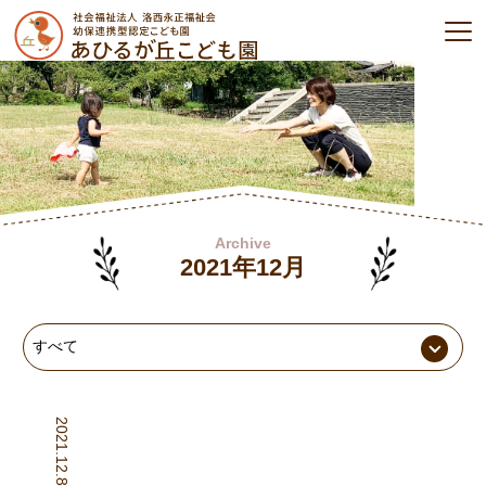
Archive
2021年12月
2021.12.8