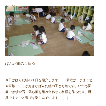
組
ぱんだ
ぱんだ組の１日☆
今日はぱんだ組の１日を紹介します。 最近は、ままごと
や家族ごっこが好きなぱんだ組の子ども達です。いつも園
庭では砂や石、落ち葉を組み合わせて料理を作ったり、玩
具でままごと遊びを楽しんでいます。 […]