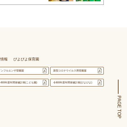
用情報
ぴよぴよ保育園
インフルエンザ登園届
新型コロナウイルス用登園届
令和8年度年間保健計画(こども園)
令和8年度年間保健計画(ぴよぴよ)
PAGE TOP