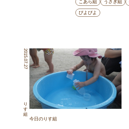
こあら組
うさぎ組
ぴよぴよ
2015.07.27
りす組
今日のりす組