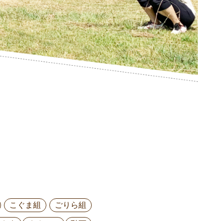
こぐま組
ごりら組