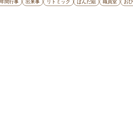
年間行事
出来事
リトミック
ぱんだ組
職員室
お