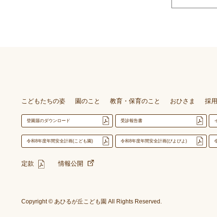
こどもたちの姿
園のこと
教育・保育のこと
おひさま
採
登園届のダウンロード
受診報告書
令和8年度年間安全計画(こども園)
令和8年度年間安全計画(ぴよぴよ)
定款
情報公開
Copyright © あひるが丘こども園 All Rights Reserved.