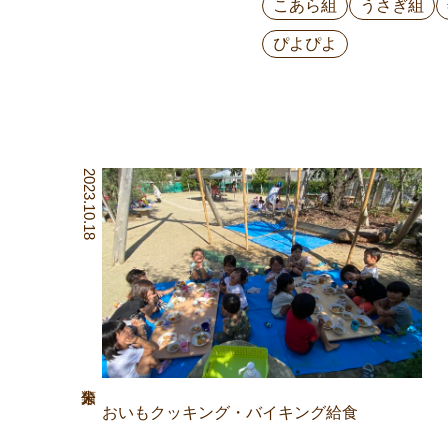
こあら組
うさぎ組
ぴよぴよ
2023.10.18
おいもクッキング・バイキング給食