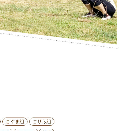
こぐま組
ごりら組