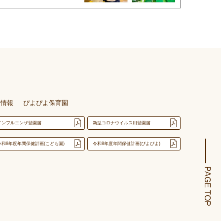
用情報
ぴよぴよ保育園
インフルエンザ登園届
新型コロナウイルス用登園届
令和8年度年間保健計画(こども園)
令和8年度年間保健計画(ぴよぴよ)
PAGE TOP