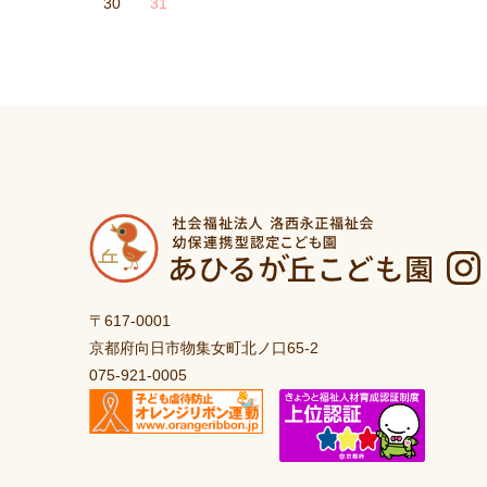
30
31
〒617-0001
京都府向日市物集女町北ノ口65-2
075-921-0005