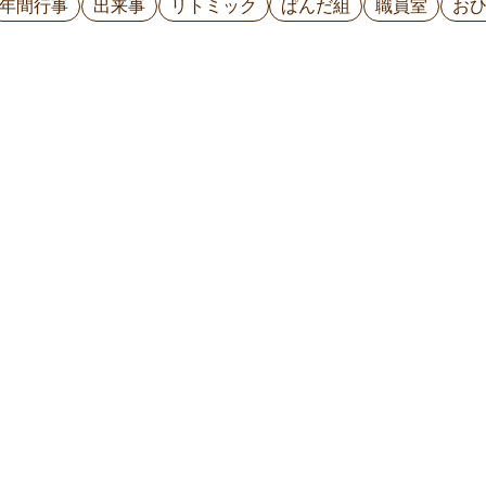
年間行事
出来事
リトミック
ぱんだ組
職員室
お