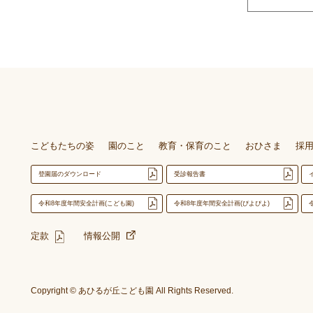
こどもたちの姿
園のこと
教育・保育のこと
おひさま
採
登園届のダウンロード
受診報告書
令和8年度年間安全計画(こども園)
令和8年度年間安全計画(ぴよぴよ)
定款
情報公開
Copyright © あひるが丘こども園 All Rights Reserved.