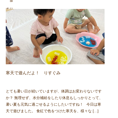
組
りす
寒天で遊んだよ！ りすぐみ
とても暑い日が続いていますが、体調はお変わりないです
か？ 無理せず、水分補給をしたり休息もしっかりとって、
暑い夏も元気に過ごせるようにしたいですね！ 今日は寒
天で遊びました。 食紅で色をつけた寒天を、様々な […]