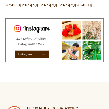
2024年6月
2024年5月
2024年3月
2024年2月
2024年1月