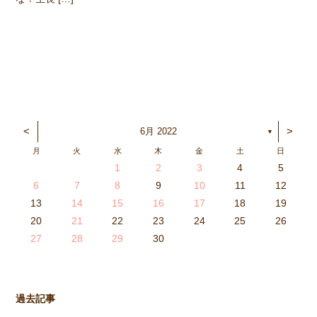
<
>
6月 2022
▼
月
火
水
木
金
土
日
1
2
3
4
5
3
4
2
0
4
0
2
0
3
4
2
2
3
4
0
0
3
3
2
4
0
2
3
4
4
0
3
3
2
4
0
2
2
0
3
4
2
0
0
3
4
0
3
4
0
2
0
4
2
2
3
0
2
0
3
4
0
3
3
2
4
0
2
4
2
4
3
3
2
0
3
4
2
0
0
3
4
0
3
2
3
4
0
2
0
3
3
2
4
0
2
3
4
4
0
3
3
2
4
0
2
1
1
1
1
1
1
1
1
1
1
1
1
1
1
1
1
1
1
1
1
1
1
1
1
1
6
7
8
9
10
11
12
8
6
5
0
1
6
9
7
8
1
7
9
5
7
0
6
8
1
6
9
9
5
8
0
6
8
1
7
5
7
0
0
6
9
1
7
9
5
8
0
6
8
1
1
7
0
5
8
0
9
1
7
9
5
6
9
5
7
0
1
6
9
7
7
0
6
8
1
6
5
7
0
5
8
8
1
7
9
5
7
6
8
1
6
9
9
5
8
0
6
8
7
9
5
7
0
1
7
0
5
8
0
9
1
7
9
5
5
8
1
6
9
1
0
5
8
0
6
6
9
5
7
0
5
1
6
9
7
7
0
6
8
1
6
5
7
0
5
8
9
5
8
0
6
8
1
7
9
5
7
0
0
6
9
1
7
9
8
0
6
8
1
1
7
0
5
8
0
6
9
1
7
9
8
13
14
15
16
17
18
19
5
3
2
7
8
3
6
4
5
8
4
6
2
4
7
3
5
8
3
6
6
2
5
7
3
5
8
4
2
4
7
7
3
6
8
4
6
2
5
7
3
5
8
8
4
7
2
5
7
6
8
4
6
2
3
6
2
4
7
8
3
6
4
4
7
3
5
8
3
2
4
7
2
5
5
8
4
6
2
4
3
5
8
3
6
6
2
5
7
3
5
4
6
2
4
7
8
4
7
2
5
7
6
8
4
6
2
2
5
8
3
6
8
7
2
5
7
3
3
6
2
4
7
2
8
3
6
4
4
7
3
5
8
3
2
4
7
2
5
6
2
5
7
3
5
8
4
6
2
4
7
7
3
6
8
4
6
5
7
3
5
8
8
4
7
2
5
7
3
6
8
4
6
5
20
21
22
23
24
25
26
9
0
1
1
9
0
0
9
0
1
9
0
1
9
0
1
9
1
9
9
0
1
0
0
9
9
1
9
0
0
9
0
1
9
1
9
1
9
0
9
0
9
9
0
1
0
0
9
9
9
0
1
9
0
1
0
1
9
0
1
27
28
29
30
過去記事