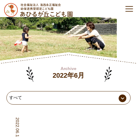
Archive
2022年6月
2022.06.17