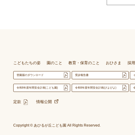
こどもたちの姿
園のこと
教育・保育のこと
おひさま
採
登園届のダウンロード
受診報告書
令和8年度年間安全計画(こども園)
令和8年度年間安全計画(ぴよぴよ)
定款
情報公開
Copyright © あひるが丘こども園 All Rights Reserved.