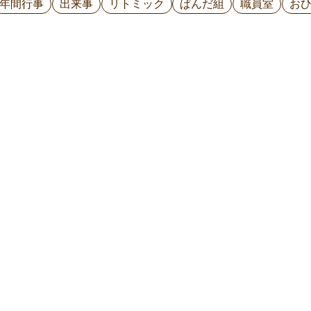
年間行事
出来事
リトミック
ぱんだ組
職員室
お