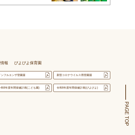
用情報
ぴよぴよ保育園
インフルエンザ登園届
新型コロナウイルス用登園届
令和8年度年間保健計画(こども園)
令和8年度年間保健計画(ぴよぴよ)
PAGE TOP