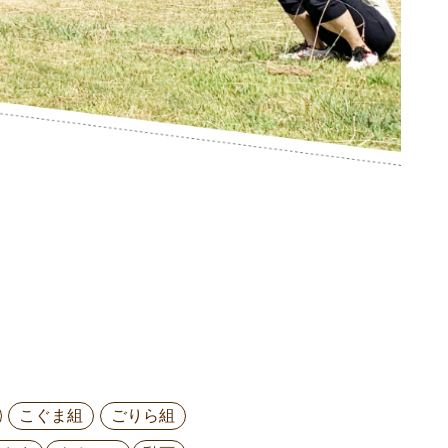
こぐま組
ごりら組