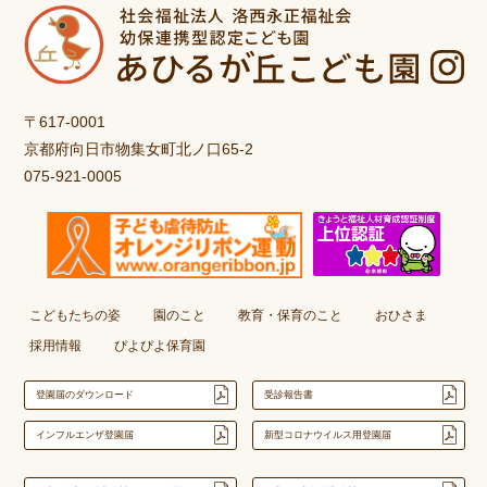
〒617-0001
京都府向日市物集女町北ノ口65-2
075-921-0005
こどもたちの姿
園のこと
教育・保育のこと
おひさま
採用情報
ぴよぴよ保育園
登園届のダウンロード
受診報告書
インフルエンザ登園届
新型コロナウイルス用登園届