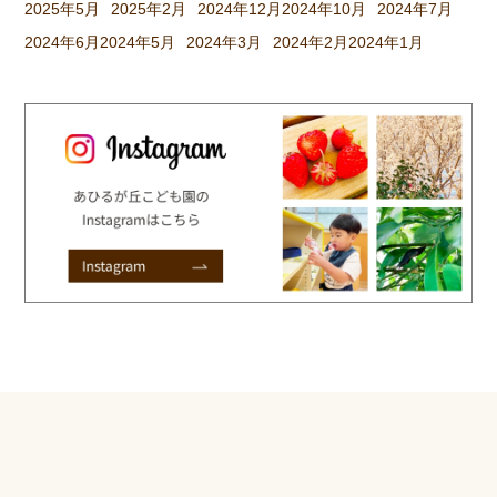
2025年5月
2025年2月
2024年12月
2024年10月
2024年7月
2024年6月
2024年5月
2024年3月
2024年2月
2024年1月