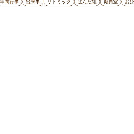
年間行事
出来事
リトミック
ぱんだ組
職員室
お