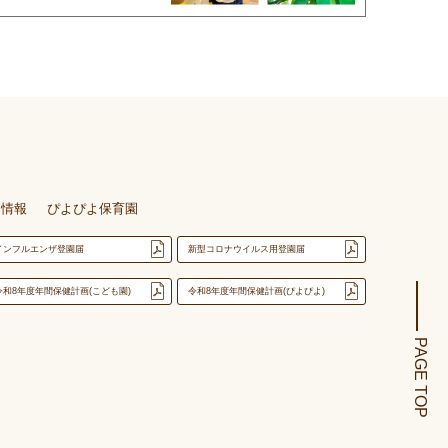
用情報
ぴよぴよ保育園
インフルエンザ登園届
新型コロナウイルス用登園届
令和8年度年間保健計画(こども園)
令和8年度年間保健計画(ぴよぴよ)
PAGE TOP