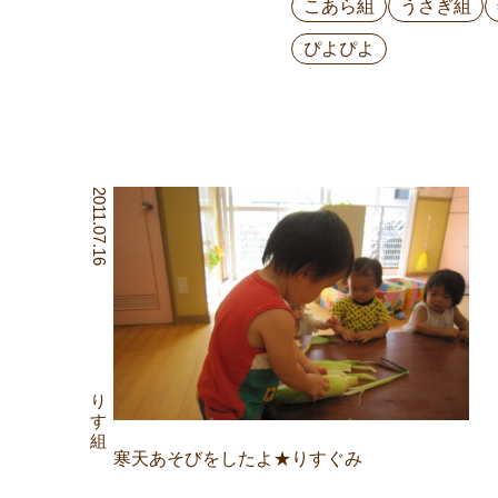
こあら組
うさぎ組
ぴよぴよ
2011.07.16
りす組
寒天あそびをしたよ★りすぐみ