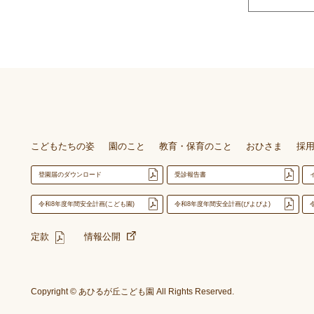
こどもたちの姿
園のこと
教育・保育のこと
おひさま
採
登園届のダウンロード
受診報告書
令和8年度年間安全計画(こども園)
令和8年度年間安全計画(ぴよぴよ)
定款
情報公開
Copyright © あひるが丘こども園 All Rights Reserved.