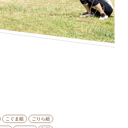
こぐま組
ごりら組