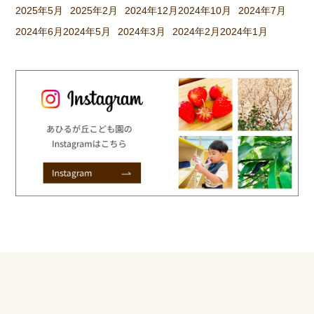
2025年5月
2025年2月
2024年12月
2024年10月
2024年7月
2024年6月
2024年5月
2024年3月
2024年2月
2024年1月