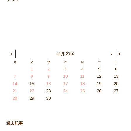
<
>
11月 2016
▼
月
火
水
木
金
土
日
1
2
3
4
5
6
3
4
2
0
4
0
2
0
3
4
2
2
3
4
0
2
0
3
3
2
4
0
2
3
4
4
0
3
3
2
4
0
2
2
0
3
4
2
0
0
3
4
0
3
4
0
2
0
4
2
2
0
2
0
3
4
0
3
3
2
4
0
2
4
2
4
3
3
2
0
3
4
2
0
0
3
4
0
3
2
3
4
0
2
0
3
3
2
4
0
2
3
4
4
0
3
3
2
4
0
2
1
1
1
1
1
1
1
1
1
1
1
1
1
1
1
1
1
1
1
1
1
1
1
1
1
7
8
9
10
11
12
13
8
6
5
0
1
6
9
7
8
1
7
9
5
7
0
6
8
1
6
9
9
5
8
0
6
8
1
7
9
5
7
0
0
6
9
1
7
9
5
8
0
6
8
1
1
7
0
5
8
0
9
1
7
9
5
6
9
5
7
0
1
6
9
7
7
0
6
8
1
6
5
7
0
5
8
8
1
7
9
5
7
6
8
1
6
9
9
5
8
6
8
7
9
5
7
0
1
7
0
5
8
0
9
1
7
9
5
5
8
1
6
9
1
0
5
8
0
6
6
9
5
7
0
5
1
6
9
7
7
0
6
8
1
6
5
7
0
5
8
9
5
8
0
6
8
1
7
9
5
7
0
0
6
9
1
7
9
8
0
6
8
1
1
7
0
5
8
0
6
9
1
7
9
8
14
15
16
17
18
19
20
5
3
2
7
8
3
6
4
5
8
4
6
2
4
7
3
5
8
3
6
6
2
5
7
3
5
8
4
6
2
4
7
7
3
6
8
4
6
2
5
7
3
5
8
8
4
7
2
5
7
6
8
4
6
2
3
6
2
4
7
8
3
6
4
4
7
3
5
8
3
2
4
7
2
5
5
8
4
6
2
4
3
5
8
3
6
6
2
5
3
5
4
6
2
4
7
8
4
7
2
5
7
6
8
4
6
2
2
5
8
3
6
8
7
2
5
7
3
3
6
2
4
7
2
8
3
6
4
4
7
3
5
8
3
2
4
7
2
5
6
2
5
7
3
5
8
4
6
2
4
7
7
3
6
8
4
6
5
7
3
5
8
8
4
7
2
5
7
3
6
8
4
6
5
21
22
23
24
25
26
27
9
0
1
1
9
0
0
9
0
1
9
0
1
9
0
1
9
1
9
9
0
1
0
0
9
9
1
9
0
0
9
0
1
9
1
9
1
9
0
9
0
9
9
0
1
0
0
9
9
9
0
1
9
0
1
0
1
9
0
1
28
29
30
過去記事