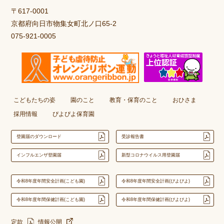
〒617-0001
京都府向日市物集女町北ノ口65-2
075-921-0005
こどもたちの姿
園のこと
教育・保育のこと
おひさま
採用情報
ぴよぴよ保育園
登園届のダウンロード
受診報告書
インフルエンザ登園届
新型コロナウイルス用登園届
令和8年度年間安全計画(こども園)
令和8年度年間安全計画(ぴよぴよ)
令和8年度年間保健計画(こども園)
令和8年度年間保健計画(ぴよぴよ)
定款
情報公開