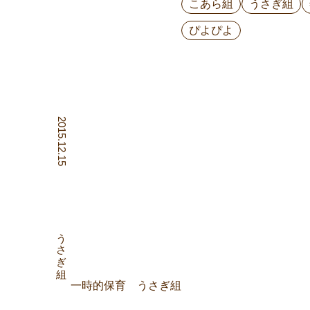
こあら組
うさぎ組
ぴよぴよ
2015.12.15
うさぎ組
一時的保育 うさぎ組