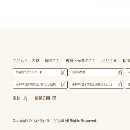
こどもたちの姿
園のこと
教育・保育のこと
おひさま
採
登園届のダウンロード
受診報告書
令和8年度年間安全計画(こども園)
令和8年度年間安全計画(ぴよぴよ)
定款
情報公開
Copyright © あひるが丘こども園 All Rights Reserved.