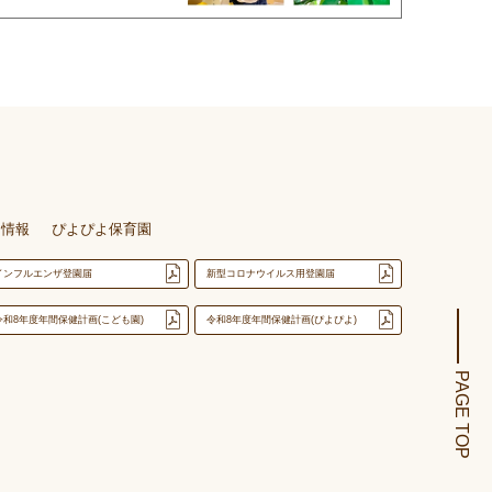
用情報
ぴよぴよ保育園
インフルエンザ登園届
新型コロナウイルス用登園届
令和8年度年間保健計画(こども園)
令和8年度年間保健計画(ぴよぴよ)
PAGE TOP