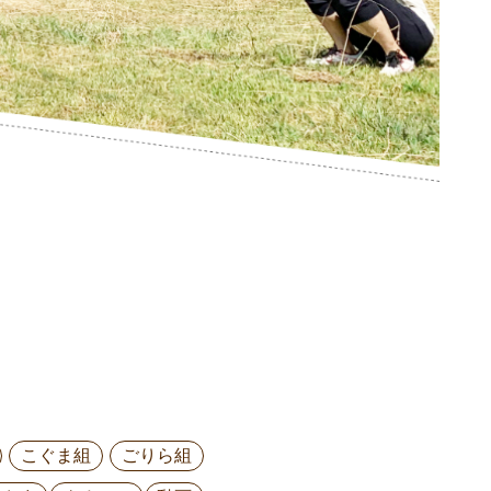
こぐま組
ごりら組