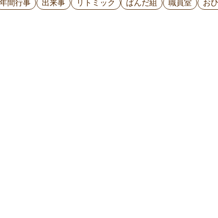
年間行事
出来事
リトミック
ぱんだ組
職員室
お