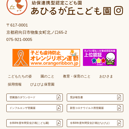
〒617-0001
京都府向日市物集女町北ノ口65-2
075-921-0005
こどもたちの姿
園のこと
教育・保育のこと
おひさま
採用情報
ぴよぴよ保育園
登園届のダウンロード
受診報告書
インフルエンザ登園届
新型コロナウイルス用登園届
令和8年度年間安全計画(こども園)
令和8年度年間安全計画(ぴよぴよ)