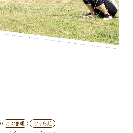
こぐま組
ごりら組