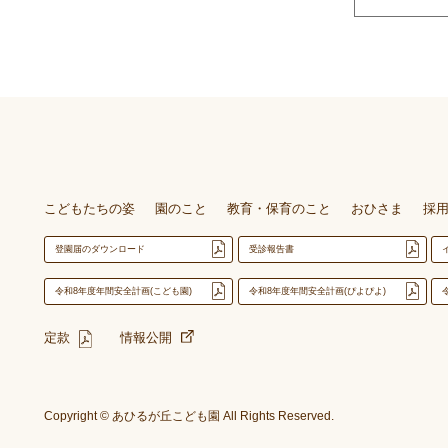
こどもたちの姿
園のこと
教育・保育のこと
おひさま
採
登園届のダウンロード
受診報告書
令和8年度年間安全計画(こども園)
令和8年度年間安全計画(ぴよぴよ)
定款
情報公開
Copyright © あひるが丘こども園 All Rights Reserved.