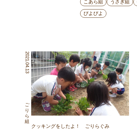
こあら組
うさぎ組
ぴよぴよ
2021.04.13
ごりら組
クッキングをしたよ！ ごりらぐみ