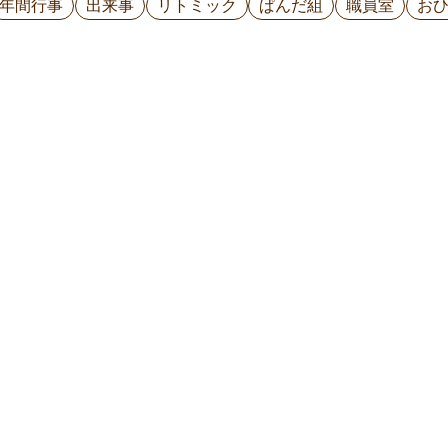
年間行事
出来事
リトミック
ぱんだ組
職員室
お