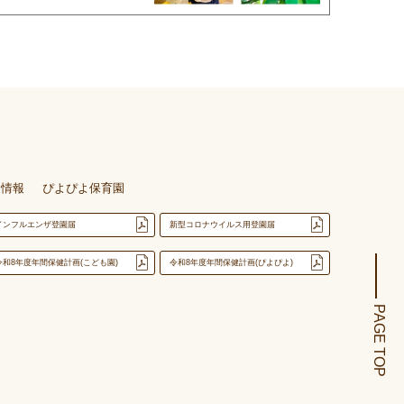
用情報
ぴよぴよ保育園
インフルエンザ登園届
新型コロナウイルス用登園届
令和8年度年間保健計画(こども園)
令和8年度年間保健計画(ぴよぴよ)
PAGE TOP