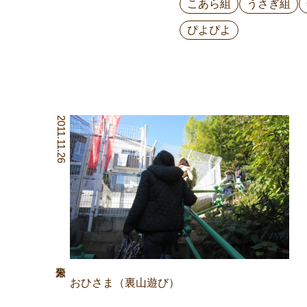
こあら組
うさぎ組
ぴよぴよ
2011.11.26
おひさま（裏山遊び）