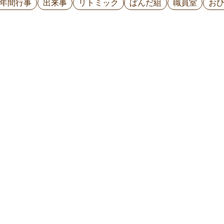
年間行事
出来事
リトミック
ぱんだ組
職員室
お