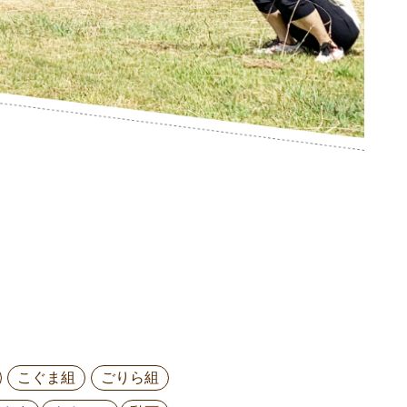
こぐま組
ごりら組