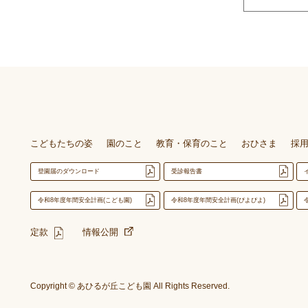
こどもたちの姿
園のこと
教育・保育のこと
おひさま
採
登園届のダウンロード
受診報告書
令和8年度年間安全計画(こども園)
令和8年度年間安全計画(ぴよぴよ)
定款
情報公開
Copyright © あひるが丘こども園 All Rights Reserved.