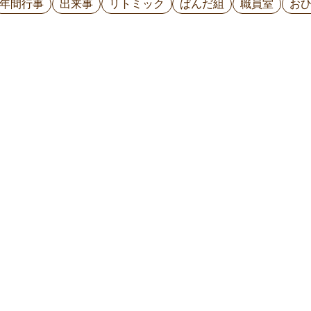
年間行事
出来事
リトミック
ぱんだ組
職員室
お