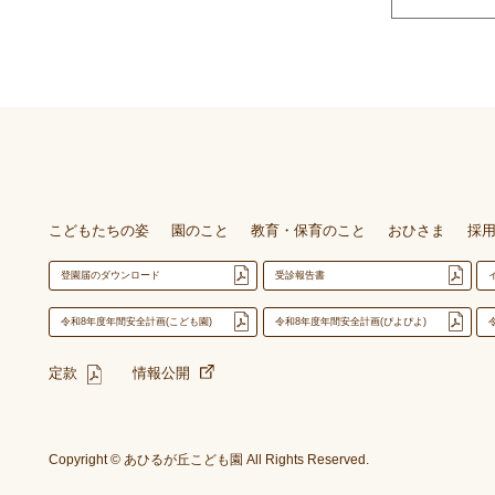
こどもたちの姿
園のこと
教育・保育のこと
おひさま
採
登園届のダウンロード
受診報告書
令和8年度年間安全計画(こども園)
令和8年度年間安全計画(ぴよぴよ)
定款
情報公開
Copyright © あひるが丘こども園 All Rights Reserved.