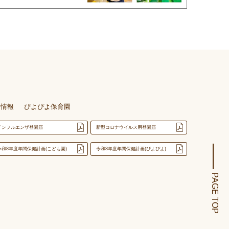
用情報
ぴよぴよ保育園
インフルエンザ登園届
新型コロナウイルス用登園届
令和8年度年間保健計画(こども園)
令和8年度年間保健計画(ぴよぴよ)
PAGE TOP