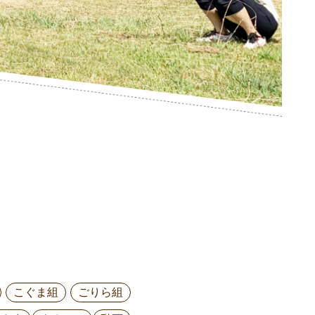
こぐま組
ごりら組