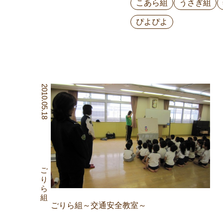
こあら組
うさぎ組
ぴよぴよ
2010.05.18
ごりら組
ごりら組～交通安全教室～