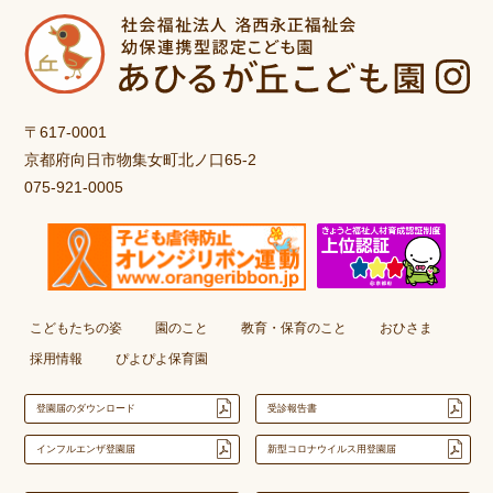
〒617-0001
京都府向日市物集女町北ノ口65-2
075-921-0005
こどもたちの姿
園のこと
教育・保育のこと
おひさま
採用情報
ぴよぴよ保育園
登園届のダウンロード
受診報告書
インフルエンザ登園届
新型コロナウイルス用登園届