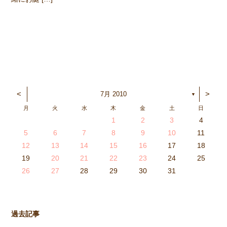
<
>
7月 2010
▼
月
火
水
木
金
土
日
1
2
3
4
3
4
2
0
4
0
2
0
3
4
2
2
3
4
0
2
0
3
3
2
4
0
2
3
4
4
0
3
3
2
4
0
2
2
0
3
4
2
0
0
3
4
0
3
4
0
2
0
4
2
2
3
0
2
0
3
4
0
3
3
2
4
0
2
4
2
4
3
3
2
0
3
4
2
0
0
3
4
0
3
2
3
4
0
2
0
3
3
2
4
0
2
3
4
4
0
3
3
2
4
0
2
1
1
1
1
1
1
1
1
1
1
1
1
1
1
1
1
1
1
1
1
1
1
1
1
5
6
7
8
9
10
11
8
6
5
0
1
6
9
7
8
1
7
9
5
7
0
6
8
1
6
9
9
5
8
0
6
8
1
7
9
5
7
0
0
6
9
1
7
9
5
8
0
6
8
1
1
7
0
5
8
0
9
1
7
9
5
6
9
5
7
0
1
6
9
7
7
0
6
8
1
6
5
7
0
5
8
8
1
7
9
5
7
6
8
1
6
9
9
5
8
0
6
8
7
9
5
7
0
1
7
0
5
8
0
9
1
7
9
5
5
8
1
6
9
1
0
5
8
0
6
6
9
5
7
0
5
1
6
9
7
7
0
6
8
1
6
5
7
0
5
8
9
5
8
0
6
8
1
7
9
5
7
0
0
6
9
1
7
9
0
6
8
1
1
7
0
5
8
0
6
9
1
7
9
8
12
13
14
15
16
17
18
5
3
2
7
8
3
6
4
5
8
4
6
2
4
7
3
5
8
3
6
6
2
5
7
3
5
8
4
6
2
4
7
7
3
6
8
4
6
2
5
7
3
5
8
8
4
7
2
5
7
6
8
4
6
2
3
6
2
4
7
8
3
6
4
4
7
3
5
8
3
2
4
7
2
5
5
8
4
6
2
4
3
5
8
3
6
6
2
5
7
3
5
4
6
2
4
7
8
4
7
2
5
7
6
8
4
6
2
2
5
8
3
6
8
7
2
5
7
3
3
6
2
4
7
2
8
3
6
4
4
7
3
5
8
3
2
4
7
2
5
6
2
5
7
3
5
8
4
6
2
4
7
7
3
6
8
4
6
7
3
5
8
8
4
7
2
5
7
3
6
8
4
6
5
19
20
21
22
23
24
25
9
0
1
1
9
0
0
9
0
1
9
0
1
9
0
1
9
1
9
9
0
1
0
0
9
9
1
9
0
0
9
0
1
9
1
9
1
9
0
9
0
9
9
0
1
0
0
9
9
9
0
1
9
0
1
0
1
9
0
1
26
27
28
29
30
31
過去記事