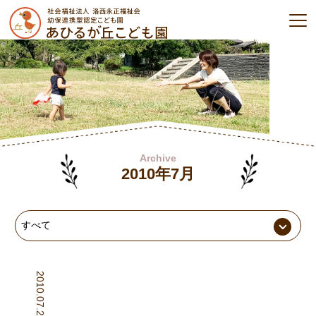
Archive
2010年7月
2010.07.23