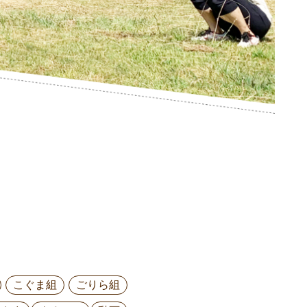
こぐま組
ごりら組