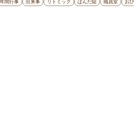
年間行事
出来事
リトミック
ぱんだ組
職員室
お