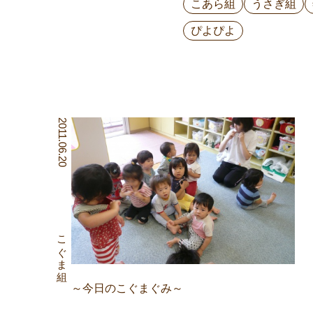
こあら組
うさぎ組
ぴよぴよ
2011.06.20
こぐま組
～今日のこぐまぐみ～