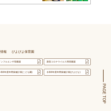
用情報
ぴよぴよ保育園
インフルエンザ登園届
新型コロナウイルス用登園届
令和8年度年間保健計画(こども園)
令和8年度年間保健計画(ぴよぴよ)
PAGE TOP