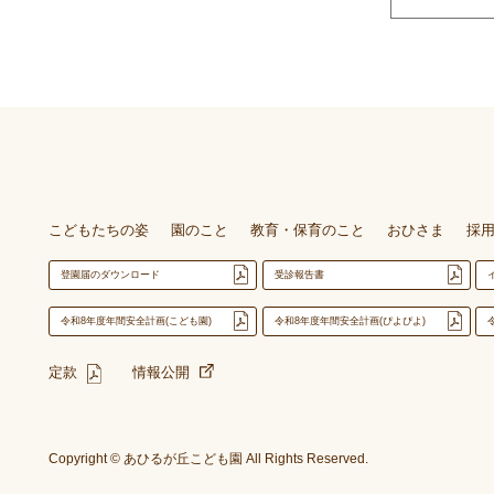
こどもたちの姿
園のこと
教育・保育のこと
おひさま
採
登園届のダウンロード
受診報告書
令和8年度年間安全計画(こども園)
令和8年度年間安全計画(ぴよぴよ)
定款
情報公開
Copyright © あひるが丘こども園 All Rights Reserved.