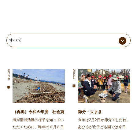
2025.05.12
2025.02.3
（再掲）令和６年度 社会貢
節分・豆まき
献活動～舞鶴・神崎海岸清掃
海岸清掃活動の様子を知ってい
今年は2月2日が節分でしたね。
活動～
ただくために、昨年の６月８日
あひるが丘子ども園では今日
に行われた海岸清掃活動の記事
（2月3日)節分の集いをしまし