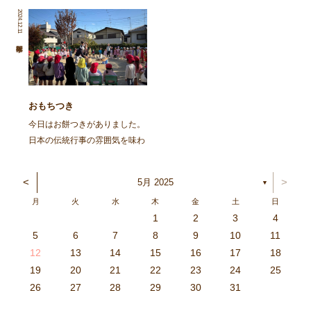
を再掲します。 ～～～～～～
た。 朝から園庭でイワシを焼
2024.12.11
～～～～～～～～～～～～～～
きました。火の準備から興味
～～～～～～～～～～～～～～
津々の子ども達。「なんかいい
～～～～～～～～ 去る、6月8
匂いがしてきた」「お腹減って
日㈯に１ […]
きた」と火鉢を囲み焼け […]
おもちつき
今日はお餅つきがありました。
日本の伝統行事の雰囲気を味わ
い、豊作を喜ぶ。と言うことを
ねらってしましたよ。 朝登園
<
>
5月 2025
▼
した子から、柳の木の葉っぱを
月
火
水
木
金
土
日
取ったり、かまどに焚べる木を
1
2
3
4
集めてきたり、臼や杵を運んだ
3
4
2
0
4
0
2
0
3
4
2
2
3
4
0
2
0
3
3
2
4
0
2
3
4
4
0
3
3
2
4
0
2
2
0
3
4
2
0
0
3
4
0
3
4
0
2
0
4
2
2
3
0
2
0
3
4
0
3
3
2
4
0
2
4
2
4
3
3
2
0
3
4
2
0
0
3
4
0
3
2
3
4
0
2
0
3
3
2
4
0
2
3
4
4
0
3
3
2
4
0
2
1
1
1
1
1
1
1
1
1
1
1
1
1
1
1
1
1
1
1
1
1
1
1
1
5
6
7
8
9
10
11
り、大人も子どもも一緒に […]
6
5
0
1
6
9
7
8
1
7
9
5
7
0
6
8
1
6
9
9
5
8
0
6
8
1
7
9
5
7
0
0
6
9
1
7
9
5
8
0
6
8
1
1
7
0
5
8
0
9
1
7
9
5
6
9
5
7
0
1
6
9
7
7
0
6
8
1
6
5
7
0
5
8
8
1
7
9
5
7
6
8
1
6
9
9
5
8
0
6
8
7
9
5
7
0
1
7
0
5
8
0
9
1
7
9
5
5
8
1
6
9
1
0
5
8
0
6
6
9
5
7
0
5
1
6
9
7
7
0
6
8
1
6
5
7
0
5
8
9
5
8
0
6
8
1
7
9
5
7
0
0
6
9
1
7
9
8
0
6
8
1
1
7
0
5
8
0
6
9
1
7
9
8
12
13
14
15
16
17
18
3
2
7
8
3
6
4
5
8
4
6
2
4
7
3
5
8
3
6
6
2
5
7
3
5
8
4
6
2
4
7
7
3
6
8
4
6
2
5
7
3
5
8
8
4
7
2
5
7
6
8
4
6
2
3
6
2
4
7
8
3
6
4
4
7
3
5
8
3
2
4
7
2
5
5
8
4
6
2
4
3
5
8
3
6
6
2
5
7
3
5
4
6
2
4
7
8
4
7
2
5
7
6
8
4
6
2
2
5
8
3
6
8
7
2
5
7
3
3
6
2
4
7
2
8
3
6
4
4
7
3
5
8
3
2
4
7
2
5
6
2
5
7
3
5
8
4
6
2
4
7
7
3
6
8
4
6
5
7
3
5
8
8
4
7
2
5
7
3
6
8
4
6
5
19
20
21
22
23
24
25
9
0
1
1
9
0
0
9
0
1
9
0
1
9
0
1
9
1
9
9
0
1
0
0
9
9
1
9
0
0
9
0
1
9
1
9
1
9
0
9
0
9
9
0
1
0
0
9
9
9
0
1
9
0
1
0
1
9
0
1
26
27
28
29
30
31