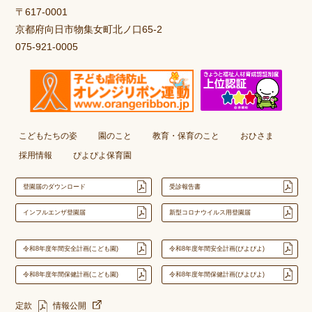
〒617-0001
京都府向日市物集女町北ノ口65-2
075-921-0005
こどもたちの姿
園のこと
教育・保育のこと
おひさま
採用情報
ぴよぴよ保育園
登園届のダウンロード
受診報告書
インフルエンザ登園届
新型コロナウイルス用登園届
令和8年度年間安全計画(こども園)
令和8年度年間安全計画(ぴよぴよ)
令和8年度年間保健計画(こども園)
令和8年度年間保健計画(ぴよぴよ)
定款
情報公開