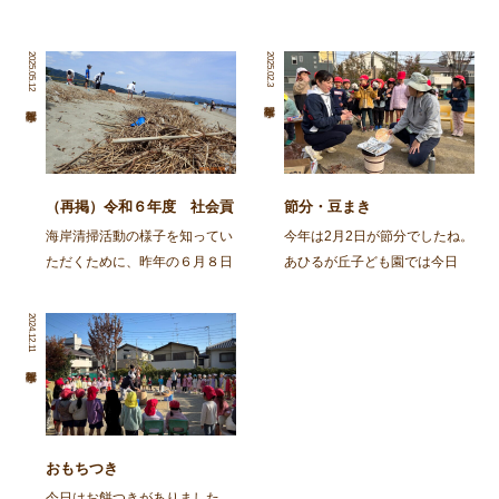
2025.05.12
2025.02.3
（再掲）令和６年度 社会貢
節分・豆まき
献活動～舞鶴・神崎海岸清掃
海岸清掃活動の様子を知ってい
今年は2月2日が節分でしたね。
活動～
ただくために、昨年の６月８日
あひるが丘子ども園では今日
に行われた海岸清掃活動の記事
（2月3日)節分の集いをしまし
を再掲します。 ～～～～～～
た。 朝から園庭でイワシを焼
2024.12.11
～～～～～～～～～～～～～～
きました。火の準備から興味
～～～～～～～～～～～～～～
津々の子ども達。「なんかいい
～～～～～～～～ 去る、6月8
匂いがしてきた」「お腹減って
日㈯に１ […]
きた」と火鉢を囲み焼け […]
おもちつき
今日はお餅つきがありました。