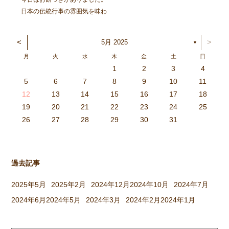
日本の伝統行事の雰囲気を味わ
い、豊作を喜ぶ。と言うことを
ねらってしましたよ。 朝登園
<
>
5月 2025
▼
した子から、柳の木の葉っぱを
月
火
水
木
金
土
日
取ったり、かまどに焚べる木を
1
2
3
4
集めてきたり、臼や杵を運んだ
3
4
2
0
4
0
2
0
3
4
2
2
3
4
0
2
0
3
3
2
4
0
2
3
4
4
0
3
3
2
4
0
2
2
0
3
4
2
0
0
3
4
0
3
4
0
2
0
4
2
2
3
0
2
0
3
4
0
3
3
2
4
0
2
4
2
4
3
3
2
0
3
4
2
0
0
3
4
0
3
2
3
4
0
2
0
3
3
2
4
0
2
3
4
4
0
3
3
2
4
0
2
1
1
1
1
1
1
1
1
1
1
1
1
1
1
1
1
1
1
1
1
1
1
1
1
5
6
7
8
9
10
11
り、大人も子どもも一緒に […]
6
5
0
1
6
9
7
8
1
7
9
5
7
0
6
8
1
6
9
9
5
8
0
6
8
1
7
9
5
7
0
0
6
9
1
7
9
5
8
0
6
8
1
1
7
0
5
8
0
9
1
7
9
5
6
9
5
7
0
1
6
9
7
7
0
6
8
1
6
5
7
0
5
8
8
1
7
9
5
7
6
8
1
6
9
9
5
8
0
6
8
7
9
5
7
0
1
7
0
5
8
0
9
1
7
9
5
5
8
1
6
9
1
0
5
8
0
6
6
9
5
7
0
5
1
6
9
7
7
0
6
8
1
6
5
7
0
5
8
9
5
8
0
6
8
1
7
9
5
7
0
0
6
9
1
7
9
8
0
6
8
1
1
7
0
5
8
0
6
9
1
7
9
8
12
13
14
15
16
17
18
3
2
7
8
3
6
4
5
8
4
6
2
4
7
3
5
8
3
6
6
2
5
7
3
5
8
4
6
2
4
7
7
3
6
8
4
6
2
5
7
3
5
8
8
4
7
2
5
7
6
8
4
6
2
3
6
2
4
7
8
3
6
4
4
7
3
5
8
3
2
4
7
2
5
5
8
4
6
2
4
3
5
8
3
6
6
2
5
7
3
5
4
6
2
4
7
8
4
7
2
5
7
6
8
4
6
2
2
5
8
3
6
8
7
2
5
7
3
3
6
2
4
7
2
8
3
6
4
4
7
3
5
8
3
2
4
7
2
5
6
2
5
7
3
5
8
4
6
2
4
7
7
3
6
8
4
6
5
7
3
5
8
8
4
7
2
5
7
3
6
8
4
6
5
19
20
21
22
23
24
25
9
0
1
1
9
0
0
9
0
1
9
0
1
9
0
1
9
1
9
9
0
1
0
0
9
9
1
9
0
0
9
0
1
9
1
9
1
9
0
9
0
9
9
0
1
0
0
9
9
9
0
1
9
0
1
0
1
9
0
1
26
27
28
29
30
31
過去記事
2025年5月
2025年2月
2024年12月
2024年10月
2024年7月
2024年6月
2024年5月
2024年3月
2024年2月
2024年1月