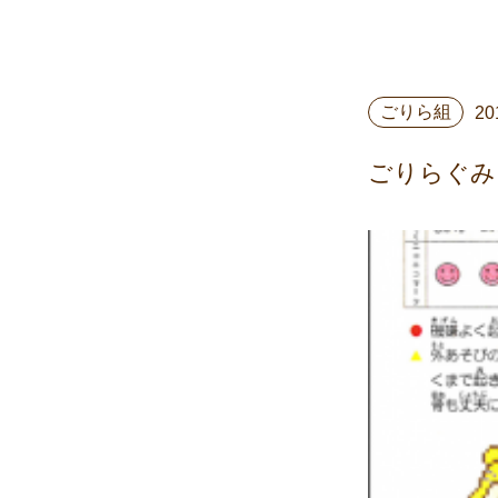
ごりら組
20
ごりらぐみ