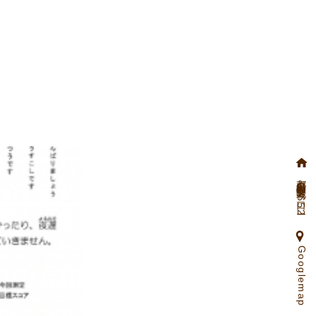
京都府向日市物集女町北ノ口65ー2
Googlemap