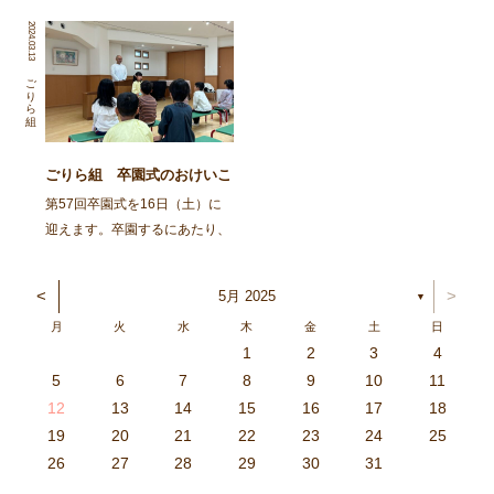
の子ども達が臨海合宿に行って
ちゃんに集まってもらって、み
2024.03.13
きました。 合宿では自分の意
んなで笹飾りを作ったり、楽し
思や考えが自分の言葉で表現で
いひと時を過ごしました。 ま
ごりら組
きる。自分の身の回りのことが
ずは、ごりらぐみ、ばんび組の
一人でできる自立心を […]
子どもたち […]
ごりら組 卒園式のおけいこ
第57回卒園式を16日（土）に
迎えます。卒園するにあたり、
『こんなに大きくなりました』
と等身大の自分を描き、1階ホ
<
>
5月 2025
▼
ールに展示しています。どうぞ
月
火
水
木
金
土
日
見てください。 今日から３日
1
2
3
4
間、卒園式のおけいこをしても
3
4
2
0
4
0
2
0
3
4
2
2
3
4
0
2
0
3
3
2
4
0
2
3
4
4
0
3
3
2
4
0
2
2
0
3
4
2
0
0
3
4
0
3
4
0
2
0
4
2
2
3
0
2
0
3
4
0
3
3
2
4
0
2
4
2
4
3
3
2
0
3
4
2
0
0
3
4
0
3
2
3
4
0
2
0
3
3
2
4
0
2
3
4
4
0
3
3
2
4
0
2
1
1
1
1
1
1
1
1
1
1
1
1
1
1
1
1
1
1
1
1
1
1
1
1
5
6
7
8
9
10
11
らいます。式は長い時間 […]
6
5
0
1
6
9
7
8
1
7
9
5
7
0
6
8
1
6
9
9
5
8
0
6
8
1
7
9
5
7
0
0
6
9
1
7
9
5
8
0
6
8
1
1
7
0
5
8
0
9
1
7
9
5
6
9
5
7
0
1
6
9
7
7
0
6
8
1
6
5
7
0
5
8
8
1
7
9
5
7
6
8
1
6
9
9
5
8
0
6
8
7
9
5
7
0
1
7
0
5
8
0
9
1
7
9
5
5
8
1
6
9
1
0
5
8
0
6
6
9
5
7
0
5
1
6
9
7
7
0
6
8
1
6
5
7
0
5
8
9
5
8
0
6
8
1
7
9
5
7
0
0
6
9
1
7
9
8
0
6
8
1
1
7
0
5
8
0
6
9
1
7
9
8
12
13
14
15
16
17
18
3
2
7
8
3
6
4
5
8
4
6
2
4
7
3
5
8
3
6
6
2
5
7
3
5
8
4
6
2
4
7
7
3
6
8
4
6
2
5
7
3
5
8
8
4
7
2
5
7
6
8
4
6
2
3
6
2
4
7
8
3
6
4
4
7
3
5
8
3
2
4
7
2
5
5
8
4
6
2
4
3
5
8
3
6
6
2
5
7
3
5
4
6
2
4
7
8
4
7
2
5
7
6
8
4
6
2
2
5
8
3
6
8
7
2
5
7
3
3
6
2
4
7
2
8
3
6
4
4
7
3
5
8
3
2
4
7
2
5
6
2
5
7
3
5
8
4
6
2
4
7
7
3
6
8
4
6
5
7
3
5
8
8
4
7
2
5
7
3
6
8
4
6
5
19
20
21
22
23
24
25
9
0
1
1
9
0
0
9
0
1
9
0
1
9
0
1
9
1
9
9
0
1
0
0
9
9
1
9
0
0
9
0
1
9
1
9
1
9
0
9
0
9
9
0
1
0
0
9
9
9
0
1
9
0
1
0
1
9
0
1
26
27
28
29
30
31