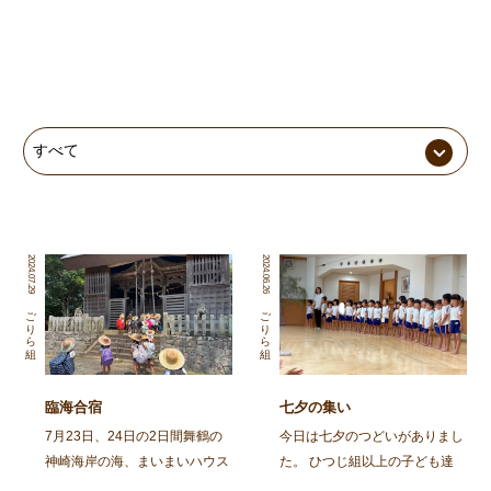
2024.07.29
2024.06.26
ごりら組
ごりら組
臨海合宿
七夕の集い
7月23日、24日の2日間舞鶴の
今日は七夕のつどいがありまし
神崎海岸の海、まいまいハウス
た。 ひつじ組以上の子ども達
の宿舎を借りて年長児ごりら組
と、そのおじいちゃん・おばあ