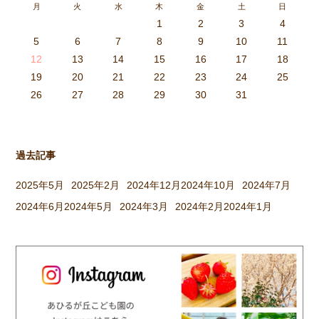
月
火
水
木
金
土
日
見てください。 今日から３日
1
2
3
4
間、卒園式のおけいこをしても
3
4
2
0
4
0
2
0
3
4
2
2
3
4
0
2
0
3
3
2
4
0
2
3
4
4
0
3
3
2
4
0
2
2
0
3
4
2
0
0
3
4
0
3
4
0
2
0
4
2
2
3
0
2
0
3
4
0
3
3
2
4
0
2
4
2
4
3
3
2
0
3
4
2
0
0
3
4
0
3
2
3
4
0
2
0
3
3
2
4
0
2
3
4
4
0
3
3
2
4
0
2
1
1
1
1
1
1
1
1
1
1
1
1
1
1
1
1
1
1
1
1
1
1
1
1
5
6
7
8
9
10
11
らいます。式は長い時間 […]
6
5
0
1
6
9
7
8
1
7
9
5
7
0
6
8
1
6
9
9
5
8
0
6
8
1
7
9
5
7
0
0
6
9
1
7
9
5
8
0
6
8
1
1
7
0
5
8
0
9
1
7
9
5
6
9
5
7
0
1
6
9
7
7
0
6
8
1
6
5
7
0
5
8
8
1
7
9
5
7
6
8
1
6
9
9
5
8
0
6
8
7
9
5
7
0
1
7
0
5
8
0
9
1
7
9
5
5
8
1
6
9
1
0
5
8
0
6
6
9
5
7
0
5
1
6
9
7
7
0
6
8
1
6
5
7
0
5
8
9
5
8
0
6
8
1
7
9
5
7
0
0
6
9
1
7
9
8
0
6
8
1
1
7
0
5
8
0
6
9
1
7
9
8
12
13
14
15
16
17
18
3
2
7
8
3
6
4
5
8
4
6
2
4
7
3
5
8
3
6
6
2
5
7
3
5
8
4
6
2
4
7
7
3
6
8
4
6
2
5
7
3
5
8
8
4
7
2
5
7
6
8
4
6
2
3
6
2
4
7
8
3
6
4
4
7
3
5
8
3
2
4
7
2
5
5
8
4
6
2
4
3
5
8
3
6
6
2
5
7
3
5
4
6
2
4
7
8
4
7
2
5
7
6
8
4
6
2
2
5
8
3
6
8
7
2
5
7
3
3
6
2
4
7
2
8
3
6
4
4
7
3
5
8
3
2
4
7
2
5
6
2
5
7
3
5
8
4
6
2
4
7
7
3
6
8
4
6
5
7
3
5
8
8
4
7
2
5
7
3
6
8
4
6
5
19
20
21
22
23
24
25
9
0
1
1
9
0
0
9
0
1
9
0
1
9
0
1
9
1
9
9
0
1
0
0
9
9
1
9
0
0
9
0
1
9
1
9
1
9
0
9
0
9
9
0
1
0
0
9
9
9
0
1
9
0
1
0
1
9
0
1
26
27
28
29
30
31
過去記事
2025年5月
2025年2月
2024年12月
2024年10月
2024年7月
2024年6月
2024年5月
2024年3月
2024年2月
2024年1月