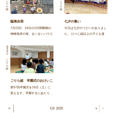
ごりら組
ごりら組
臨海合宿
七夕の集い
7月23日、24日の2日間舞鶴の
今日は七夕のつどいがありまし
神崎海岸の海、まいまいハウス
た。 ひつじ組以上の子ども達
の宿舎を借りて年長児ごりら組
と、そのおじいちゃん・おばあ
の子ども達が臨海合宿に行って
ちゃんに集まってもらって、み
2024.03.13
きました。 合宿では自分の意
んなで笹飾りを作ったり、楽し
思や考えが自分の言葉で表現で
いひと時を過ごしました。 ま
ごりら組
きる。自分の身の回りのことが
ずは、ごりらぐみ、ばんび組の
一人でできる自立心を […]
子どもたち […]
ごりら組 卒園式のおけいこ
第57回卒園式を16日（土）に
迎えます。卒園するにあたり、
『こんなに大きくなりました』
と等身大の自分を描き、1階ホ
<
>
5月 2025
▼
ールに展示しています。どうぞ