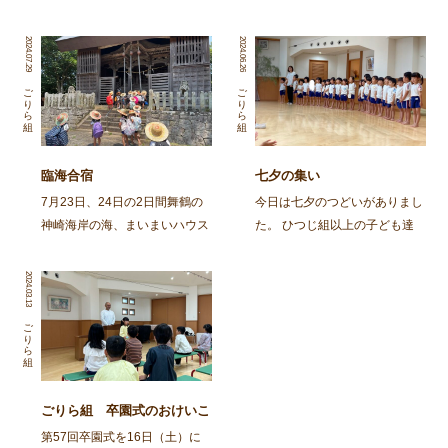
2024.07.29
2024.06.26
ごりら組
ごりら組
臨海合宿
七夕の集い
7月23日、24日の2日間舞鶴の
今日は七夕のつどいがありまし
神崎海岸の海、まいまいハウス
た。 ひつじ組以上の子ども達
の宿舎を借りて年長児ごりら組
と、そのおじいちゃん・おばあ
の子ども達が臨海合宿に行って
ちゃんに集まってもらって、み
2024.03.13
きました。 合宿では自分の意
んなで笹飾りを作ったり、楽し
思や考えが自分の言葉で表現で
いひと時を過ごしました。 ま
ごりら組
きる。自分の身の回りのことが
ずは、ごりらぐみ、ばんび組の
一人でできる自立心を […]
子どもたち […]
ごりら組 卒園式のおけいこ
第57回卒園式を16日（土）に