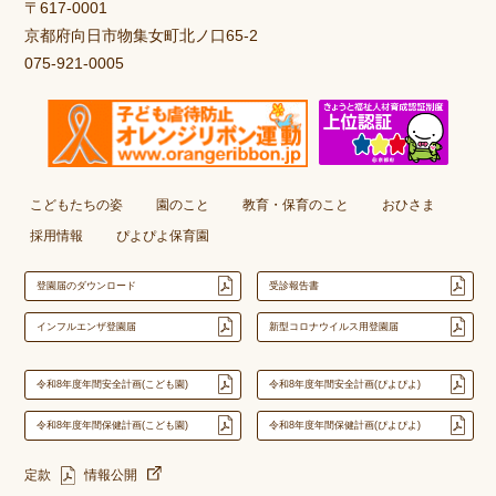
〒617-0001
京都府向日市物集女町北ノ口65-2
075-921-0005
こどもたちの姿
園のこと
教育・保育のこと
おひさま
採用情報
ぴよぴよ保育園
登園届のダウンロード
受診報告書
インフルエンザ登園届
新型コロナウイルス用登園届
令和8年度年間安全計画(こども園)
令和8年度年間安全計画(ぴよぴよ)
令和8年度年間保健計画(こども園)
令和8年度年間保健計画(ぴよぴよ)
定款
情報公開