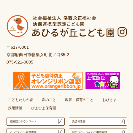
〒617-0001
京都府向日市物集女町北ノ口65-2
075-921-0005
こどもたちの姿
園のこと
教育・保育のこと
おひさま
採用情報
ぴよぴよ保育園
登園届のダウンロード
受診報告書
インフルエンザ登園届
新型コロナウイルス用登園届