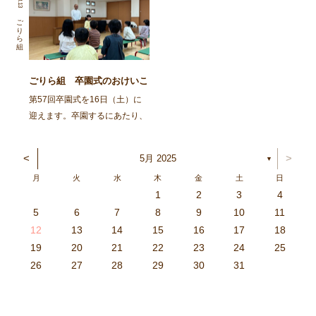
思や考えが自分の言葉で表現で
いひと時を過ごしました。 ま
ごりら組
きる。自分の身の回りのことが
ずは、ごりらぐみ、ばんび組の
一人でできる自立心を […]
子どもたち […]
ごりら組 卒園式のおけいこ
第57回卒園式を16日（土）に
迎えます。卒園するにあたり、
『こんなに大きくなりました』
と等身大の自分を描き、1階ホ
<
>
5月 2025
▼
ールに展示しています。どうぞ
月
火
水
木
金
土
日
見てください。 今日から３日
1
2
3
4
間、卒園式のおけいこをしても
3
4
2
0
4
0
2
0
3
4
2
2
3
4
0
2
0
3
3
2
4
0
2
3
4
4
0
3
3
2
4
0
2
2
0
3
4
2
0
0
3
4
0
3
4
0
2
0
4
2
2
3
0
2
0
3
4
0
3
3
2
4
0
2
4
2
4
3
3
2
0
3
4
2
0
0
3
4
0
3
2
3
4
0
2
0
3
3
2
4
0
2
3
4
4
0
3
3
2
4
0
2
1
1
1
1
1
1
1
1
1
1
1
1
1
1
1
1
1
1
1
1
1
1
1
1
5
6
7
8
9
10
11
らいます。式は長い時間 […]
6
5
0
1
6
9
7
8
1
7
9
5
7
0
6
8
1
6
9
9
5
8
0
6
8
1
7
9
5
7
0
0
6
9
1
7
9
5
8
0
6
8
1
1
7
0
5
8
0
9
1
7
9
5
6
9
5
7
0
1
6
9
7
7
0
6
8
1
6
5
7
0
5
8
8
1
7
9
5
7
6
8
1
6
9
9
5
8
0
6
8
7
9
5
7
0
1
7
0
5
8
0
9
1
7
9
5
5
8
1
6
9
1
0
5
8
0
6
6
9
5
7
0
5
1
6
9
7
7
0
6
8
1
6
5
7
0
5
8
9
5
8
0
6
8
1
7
9
5
7
0
0
6
9
1
7
9
8
0
6
8
1
1
7
0
5
8
0
6
9
1
7
9
8
12
13
14
15
16
17
18
3
2
7
8
3
6
4
5
8
4
6
2
4
7
3
5
8
3
6
6
2
5
7
3
5
8
4
6
2
4
7
7
3
6
8
4
6
2
5
7
3
5
8
8
4
7
2
5
7
6
8
4
6
2
3
6
2
4
7
8
3
6
4
4
7
3
5
8
3
2
4
7
2
5
5
8
4
6
2
4
3
5
8
3
6
6
2
5
7
3
5
4
6
2
4
7
8
4
7
2
5
7
6
8
4
6
2
2
5
8
3
6
8
7
2
5
7
3
3
6
2
4
7
2
8
3
6
4
4
7
3
5
8
3
2
4
7
2
5
6
2
5
7
3
5
8
4
6
2
4
7
7
3
6
8
4
6
5
7
3
5
8
8
4
7
2
5
7
3
6
8
4
6
5
19
20
21
22
23
24
25
9
0
1
1
9
0
0
9
0
1
9
0
1
9
0
1
9
1
9
9
0
1
0
0
9
9
1
9
0
0
9
0
1
9
1
9
1
9
0
9
0
9
9
0
1
0
0
9
9
9
0
1
9
0
1
0
1
9
0
1
26
27
28
29
30
31