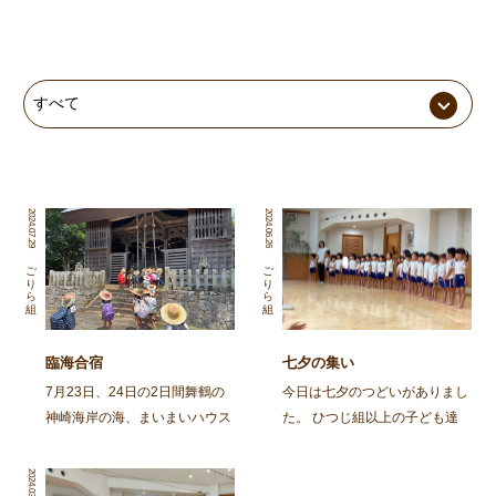
2024.07.29
2024.06.26
ごりら組
ごりら組
臨海合宿
七夕の集い
7月23日、24日の2日間舞鶴の
今日は七夕のつどいがありまし
神崎海岸の海、まいまいハウス
た。 ひつじ組以上の子ども達
の宿舎を借りて年長児ごりら組
と、そのおじいちゃん・おばあ
の子ども達が臨海合宿に行って
ちゃんに集まってもらって、み
2024.03.13
きました。 合宿では自分の意
んなで笹飾りを作ったり、楽し