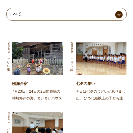
2024.07.29
2024.06.26
ごりら組
ごりら組
臨海合宿
七夕の集い
7月23日、24日の2日間舞鶴の
今日は七夕のつどいがありまし
神崎海岸の海、まいまいハウス
た。 ひつじ組以上の子ども達
の宿舎を借りて年長児ごりら組
と、そのおじいちゃん・おばあ
の子ども達が臨海合宿に行って
ちゃんに集まってもらって、み
2024.03.13
きました。 合宿では自分の意
んなで笹飾りを作ったり、楽し
思や考えが自分の言葉で表現で
いひと時を過ごしました。 ま
ごりら組
きる。自分の身の回りのことが
ずは、ごりらぐみ、ばんび組の