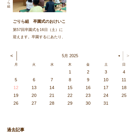
一人でできる自立心を […]
子どもたち […]
ごりら組 卒園式のおけいこ
第57回卒園式を16日（土）に
迎えます。卒園するにあたり、
『こんなに大きくなりました』
と等身大の自分を描き、1階ホ
<
>
5月 2025
▼
ールに展示しています。どうぞ
月
火
水
木
金
土
日
見てください。 今日から３日
1
2
3
4
間、卒園式のおけいこをしても
3
4
2
0
4
0
2
0
3
4
2
2
3
4
0
2
0
3
3
2
4
0
2
3
4
4
0
3
3
2
4
0
2
2
0
3
4
2
0
0
3
4
0
3
4
0
2
0
4
2
2
3
0
2
0
3
4
0
3
3
2
4
0
2
4
2
4
3
3
2
0
3
4
2
0
0
3
4
0
3
2
3
4
0
2
0
3
3
2
4
0
2
3
4
4
0
3
3
2
4
0
2
1
1
1
1
1
1
1
1
1
1
1
1
1
1
1
1
1
1
1
1
1
1
1
1
5
6
7
8
9
10
11
らいます。式は長い時間 […]
6
5
0
1
6
9
7
8
1
7
9
5
7
0
6
8
1
6
9
9
5
8
0
6
8
1
7
9
5
7
0
0
6
9
1
7
9
5
8
0
6
8
1
1
7
0
5
8
0
9
1
7
9
5
6
9
5
7
0
1
6
9
7
7
0
6
8
1
6
5
7
0
5
8
8
1
7
9
5
7
6
8
1
6
9
9
5
8
0
6
8
7
9
5
7
0
1
7
0
5
8
0
9
1
7
9
5
5
8
1
6
9
1
0
5
8
0
6
6
9
5
7
0
5
1
6
9
7
7
0
6
8
1
6
5
7
0
5
8
9
5
8
0
6
8
1
7
9
5
7
0
0
6
9
1
7
9
8
0
6
8
1
1
7
0
5
8
0
6
9
1
7
9
8
12
13
14
15
16
17
18
3
2
7
8
3
6
4
5
8
4
6
2
4
7
3
5
8
3
6
6
2
5
7
3
5
8
4
6
2
4
7
7
3
6
8
4
6
2
5
7
3
5
8
8
4
7
2
5
7
6
8
4
6
2
3
6
2
4
7
8
3
6
4
4
7
3
5
8
3
2
4
7
2
5
5
8
4
6
2
4
3
5
8
3
6
6
2
5
7
3
5
4
6
2
4
7
8
4
7
2
5
7
6
8
4
6
2
2
5
8
3
6
8
7
2
5
7
3
3
6
2
4
7
2
8
3
6
4
4
7
3
5
8
3
2
4
7
2
5
6
2
5
7
3
5
8
4
6
2
4
7
7
3
6
8
4
6
5
7
3
5
8
8
4
7
2
5
7
3
6
8
4
6
5
19
20
21
22
23
24
25
9
0
1
1
9
0
0
9
0
1
9
0
1
9
0
1
9
1
9
9
0
1
0
0
9
9
1
9
0
0
9
0
1
9
1
9
1
9
0
9
0
9
9
0
1
0
0
9
9
9
0
1
9
0
1
0
1
9
0
1
26
27
28
29
30
31
過去記事