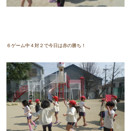
６ゲーム中４対２で今日は赤の勝ち！