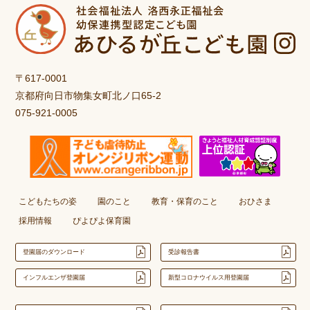
〒617-0001
京都府向日市物集女町北ノ口65-2
075-921-0005
こどもたちの姿
園のこと
教育・保育のこと
おひさま
採用情報
ぴよぴよ保育園
登園届のダウンロード
受診報告書
インフルエンザ登園届
新型コロナウイルス用登園届