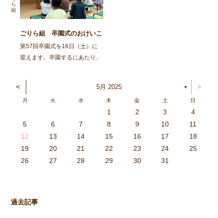
一人でできる自立心を […]
子どもたち […]
ごりら組 卒園式のおけいこ
第57回卒園式を16日（土）に
迎えます。卒園するにあたり、
『こんなに大きくなりました』
と等身大の自分を描き、1階ホ
<
>
5月 2025
▼
ールに展示しています。どうぞ
月
火
水
木
金
土
日
見てください。 今日から３日
1
2
3
4
間、卒園式のおけいこをしても
3
4
2
0
4
0
2
0
3
4
2
2
3
4
0
2
0
3
3
2
4
0
2
3
4
4
0
3
3
2
4
0
2
2
0
3
4
2
0
0
3
4
0
3
4
0
2
0
4
2
2
3
0
2
0
3
4
0
3
3
2
4
0
2
4
2
4
3
3
2
0
3
4
2
0
0
3
4
0
3
2
3
4
0
2
0
3
3
2
4
0
2
3
4
4
0
3
3
2
4
0
2
1
1
1
1
1
1
1
1
1
1
1
1
1
1
1
1
1
1
1
1
1
1
1
1
5
6
7
8
9
10
11
らいます。式は長い時間 […]
6
5
0
1
6
9
7
8
1
7
9
5
7
0
6
8
1
6
9
9
5
8
0
6
8
1
7
9
5
7
0
0
6
9
1
7
9
5
8
0
6
8
1
1
7
0
5
8
0
9
1
7
9
5
6
9
5
7
0
1
6
9
7
7
0
6
8
1
6
5
7
0
5
8
8
1
7
9
5
7
6
8
1
6
9
9
5
8
0
6
8
7
9
5
7
0
1
7
0
5
8
0
9
1
7
9
5
5
8
1
6
9
1
0
5
8
0
6
6
9
5
7
0
5
1
6
9
7
7
0
6
8
1
6
5
7
0
5
8
9
5
8
0
6
8
1
7
9
5
7
0
0
6
9
1
7
9
8
0
6
8
1
1
7
0
5
8
0
6
9
1
7
9
8
12
13
14
15
16
17
18
3
2
7
8
3
6
4
5
8
4
6
2
4
7
3
5
8
3
6
6
2
5
7
3
5
8
4
6
2
4
7
7
3
6
8
4
6
2
5
7
3
5
8
8
4
7
2
5
7
6
8
4
6
2
3
6
2
4
7
8
3
6
4
4
7
3
5
8
3
2
4
7
2
5
5
8
4
6
2
4
3
5
8
3
6
6
2
5
7
3
5
4
6
2
4
7
8
4
7
2
5
7
6
8
4
6
2
2
5
8
3
6
8
7
2
5
7
3
3
6
2
4
7
2
8
3
6
4
4
7
3
5
8
3
2
4
7
2
5
6
2
5
7
3
5
8
4
6
2
4
7
7
3
6
8
4
6
5
7
3
5
8
8
4
7
2
5
7
3
6
8
4
6
5
19
20
21
22
23
24
25
9
0
1
1
9
0
0
9
0
1
9
0
1
9
0
1
9
1
9
9
0
1
0
0
9
9
1
9
0
0
9
0
1
9
1
9
1
9
0
9
0
9
9
0
1
0
0
9
9
9
0
1
9
0
1
0
1
9
0
1
26
27
28
29
30
31
過去記事