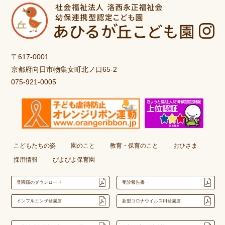
〒617-0001
京都府向日市物集女町北ノ口65-2
075-921-0005
こどもたちの姿
園のこと
教育・保育のこと
おひさま
採用情報
ぴよぴよ保育園
登園届のダウンロード
受診報告書
インフルエンザ登園届
新型コロナウイルス用登園届