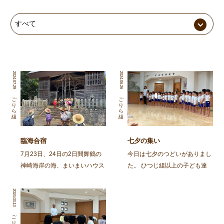
2024.07.29
2024.06.26
ごりら組
ごりら組
臨海合宿
七夕の集い
7月23日、24日の2日間舞鶴の
今日は七夕のつどいがありまし
神崎海岸の海、まいまいハウス
た。 ひつじ組以上の子ども達
の宿舎を借りて年長児ごりら組
と、そのおじいちゃん・おばあ
の子ども達が臨海合宿に行って
ちゃんに集まってもらって、み
2024.03.13
きました。 合宿では自分の意
んなで笹飾りを作ったり、楽し
思や考えが自分の言葉で表現で
いひと時を過ごしました。 ま
ごりら組
きる。自分の身の回りのことが
ずは、ごりらぐみ、ばんび組の