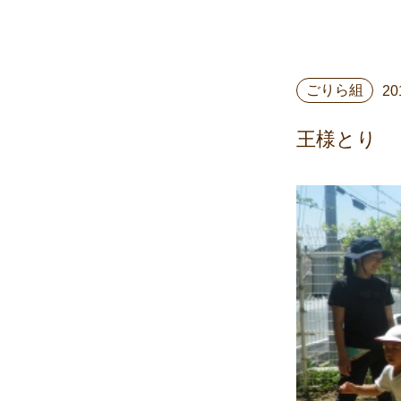
ごりら組
20
王様とり 