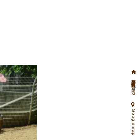
京都府向日市物集女町北ノ口65ー2
Googlemap