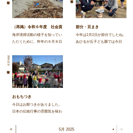
（再掲）令和６年度 社会貢
節分・豆まき
献活動～舞鶴・神崎海岸清掃
海岸清掃活動の様子を知ってい
今年は2月2日が節分でしたね。
活動～
ただくために、昨年の６月８日
あひるが丘子ども園では今日
に行われた海岸清掃活動の記事
（2月3日)節分の集いをしまし
を再掲します。 ～～～～～～
た。 朝から園庭でイワシを焼
2024.12.11
～～～～～～～～～～～～～～
きました。火の準備から興味
～～～～～～～～～～～～～～
津々の子ども達。「なんかいい
～～～～～～～～ 去る、6月8
匂いがしてきた」「お腹減って
日㈯に１ […]
きた」と火鉢を囲み焼け […]
おもちつき
今日はお餅つきがありました。
日本の伝統行事の雰囲気を味わ
い、豊作を喜ぶ。と言うことを
ねらってしましたよ。 朝登園
<
>
5月 2025
▼
した子から、柳の木の葉っぱを