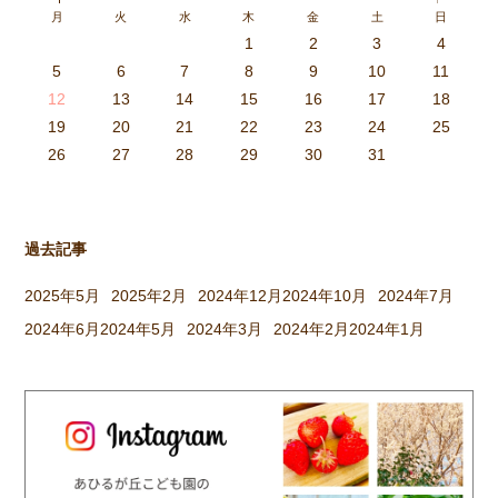
月
火
水
木
金
土
日
取ったり、かまどに焚べる木を
1
2
3
4
集めてきたり、臼や杵を運んだ
3
4
2
0
4
0
2
0
3
4
2
2
3
4
0
2
0
3
3
2
4
0
2
3
4
4
0
3
3
2
4
0
2
2
0
3
4
2
0
0
3
4
0
3
4
0
2
0
4
2
2
3
0
2
0
3
4
0
3
3
2
4
0
2
4
2
4
3
3
2
0
3
4
2
0
0
3
4
0
3
2
3
4
0
2
0
3
3
2
4
0
2
3
4
4
0
3
3
2
4
0
2
1
1
1
1
1
1
1
1
1
1
1
1
1
1
1
1
1
1
1
1
1
1
1
1
5
6
7
8
9
10
11
り、大人も子どもも一緒に […]
6
5
0
1
6
9
7
8
1
7
9
5
7
0
6
8
1
6
9
9
5
8
0
6
8
1
7
9
5
7
0
0
6
9
1
7
9
5
8
0
6
8
1
1
7
0
5
8
0
9
1
7
9
5
6
9
5
7
0
1
6
9
7
7
0
6
8
1
6
5
7
0
5
8
8
1
7
9
5
7
6
8
1
6
9
9
5
8
0
6
8
7
9
5
7
0
1
7
0
5
8
0
9
1
7
9
5
5
8
1
6
9
1
0
5
8
0
6
6
9
5
7
0
5
1
6
9
7
7
0
6
8
1
6
5
7
0
5
8
9
5
8
0
6
8
1
7
9
5
7
0
0
6
9
1
7
9
8
0
6
8
1
1
7
0
5
8
0
6
9
1
7
9
8
12
13
14
15
16
17
18
3
2
7
8
3
6
4
5
8
4
6
2
4
7
3
5
8
3
6
6
2
5
7
3
5
8
4
6
2
4
7
7
3
6
8
4
6
2
5
7
3
5
8
8
4
7
2
5
7
6
8
4
6
2
3
6
2
4
7
8
3
6
4
4
7
3
5
8
3
2
4
7
2
5
5
8
4
6
2
4
3
5
8
3
6
6
2
5
7
3
5
4
6
2
4
7
8
4
7
2
5
7
6
8
4
6
2
2
5
8
3
6
8
7
2
5
7
3
3
6
2
4
7
2
8
3
6
4
4
7
3
5
8
3
2
4
7
2
5
6
2
5
7
3
5
8
4
6
2
4
7
7
3
6
8
4
6
5
7
3
5
8
8
4
7
2
5
7
3
6
8
4
6
5
19
20
21
22
23
24
25
9
0
1
1
9
0
0
9
0
1
9
0
1
9
0
1
9
1
9
9
0
1
0
0
9
9
1
9
0
0
9
0
1
9
1
9
1
9
0
9
0
9
9
0
1
0
0
9
9
9
0
1
9
0
1
0
1
9
0
1
26
27
28
29
30
31
過去記事
2025年5月
2025年2月
2024年12月
2024年10月
2024年7月
2024年6月
2024年5月
2024年3月
2024年2月
2024年1月