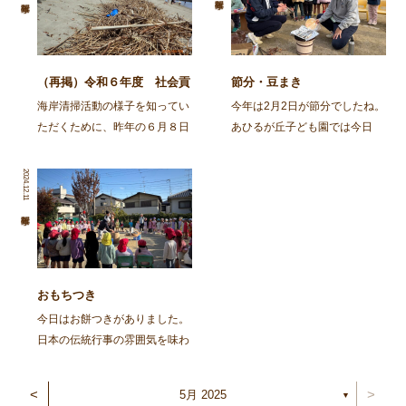
（再掲）令和６年度 社会貢
節分・豆まき
献活動～舞鶴・神崎海岸清掃
海岸清掃活動の様子を知ってい
今年は2月2日が節分でしたね。
活動～
ただくために、昨年の６月８日
あひるが丘子ども園では今日
に行われた海岸清掃活動の記事
（2月3日)節分の集いをしまし
を再掲します。 ～～～～～～
た。 朝から園庭でイワシを焼
2024.12.11
～～～～～～～～～～～～～～
きました。火の準備から興味
～～～～～～～～～～～～～～
津々の子ども達。「なんかいい
～～～～～～～～ 去る、6月8
匂いがしてきた」「お腹減って
日㈯に１ […]
きた」と火鉢を囲み焼け […]
おもちつき
今日はお餅つきがありました。
日本の伝統行事の雰囲気を味わ
い、豊作を喜ぶ。と言うことを
ねらってしましたよ。 朝登園
<
>
5月 2025
▼
した子から、柳の木の葉っぱを