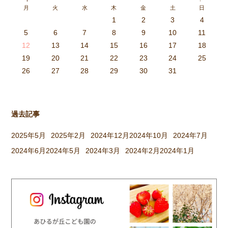
月
火
水
木
金
土
日
取ったり、かまどに焚べる木を
1
2
3
4
集めてきたり、臼や杵を運んだ
3
4
2
0
4
0
2
0
3
4
2
2
3
4
0
2
0
3
3
2
4
0
2
3
4
4
0
3
3
2
4
0
2
2
0
3
4
2
0
0
3
4
0
3
4
0
2
0
4
2
2
3
0
2
0
3
4
0
3
3
2
4
0
2
4
2
4
3
3
2
0
3
4
2
0
0
3
4
0
3
2
3
4
0
2
0
3
3
2
4
0
2
3
4
4
0
3
3
2
4
0
2
1
1
1
1
1
1
1
1
1
1
1
1
1
1
1
1
1
1
1
1
1
1
1
1
5
6
7
8
9
10
11
り、大人も子どもも一緒に […]
6
5
0
1
6
9
7
8
1
7
9
5
7
0
6
8
1
6
9
9
5
8
0
6
8
1
7
9
5
7
0
0
6
9
1
7
9
5
8
0
6
8
1
1
7
0
5
8
0
9
1
7
9
5
6
9
5
7
0
1
6
9
7
7
0
6
8
1
6
5
7
0
5
8
8
1
7
9
5
7
6
8
1
6
9
9
5
8
0
6
8
7
9
5
7
0
1
7
0
5
8
0
9
1
7
9
5
5
8
1
6
9
1
0
5
8
0
6
6
9
5
7
0
5
1
6
9
7
7
0
6
8
1
6
5
7
0
5
8
9
5
8
0
6
8
1
7
9
5
7
0
0
6
9
1
7
9
8
0
6
8
1
1
7
0
5
8
0
6
9
1
7
9
8
12
13
14
15
16
17
18
3
2
7
8
3
6
4
5
8
4
6
2
4
7
3
5
8
3
6
6
2
5
7
3
5
8
4
6
2
4
7
7
3
6
8
4
6
2
5
7
3
5
8
8
4
7
2
5
7
6
8
4
6
2
3
6
2
4
7
8
3
6
4
4
7
3
5
8
3
2
4
7
2
5
5
8
4
6
2
4
3
5
8
3
6
6
2
5
7
3
5
4
6
2
4
7
8
4
7
2
5
7
6
8
4
6
2
2
5
8
3
6
8
7
2
5
7
3
3
6
2
4
7
2
8
3
6
4
4
7
3
5
8
3
2
4
7
2
5
6
2
5
7
3
5
8
4
6
2
4
7
7
3
6
8
4
6
5
7
3
5
8
8
4
7
2
5
7
3
6
8
4
6
5
19
20
21
22
23
24
25
9
0
1
1
9
0
0
9
0
1
9
0
1
9
0
1
9
1
9
9
0
1
0
0
9
9
1
9
0
0
9
0
1
9
1
9
1
9
0
9
0
9
9
0
1
0
0
9
9
9
0
1
9
0
1
0
1
9
0
1
26
27
28
29
30
31
過去記事
2025年5月
2025年2月
2024年12月
2024年10月
2024年7月
2024年6月
2024年5月
2024年3月
2024年2月
2024年1月