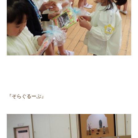
『そらぐるーぷ』