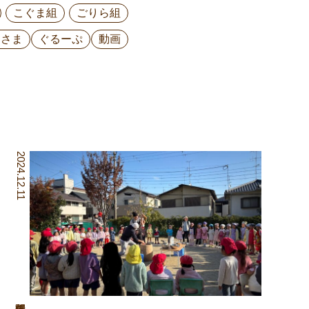
こぐま組
ごりら組
ひさま
ぐるーぷ
動画
2024.12.11