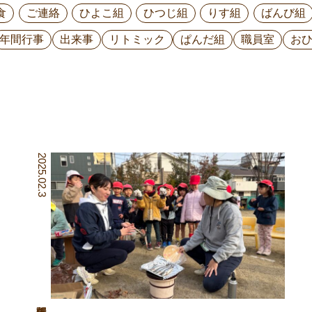
食
ご連絡
ひよこ組
ひつじ組
りす組
ばんび組
年間行事
出来事
リトミック
ぱんだ組
職員室
お
2025.02.3