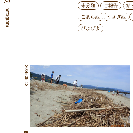
未分類
ご報告
給
Instagram
こあら組
うさぎ組
ぴよぴよ
2025.05.12