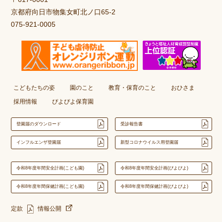
京都府向日市物集女町北ノ口65-2
075-921-0005
こどもたちの姿
園のこと
教育・保育のこと
おひさま
採用情報
ぴよぴよ保育園
登園届のダウンロード
受診報告書
インフルエンザ登園届
新型コロナウイルス用登園届
令和8年度年間安全計画(こども園)
令和8年度年間安全計画(ぴよぴよ)
令和8年度年間保健計画(こども園)
令和8年度年間保健計画(ぴよぴよ)
定款
情報公開