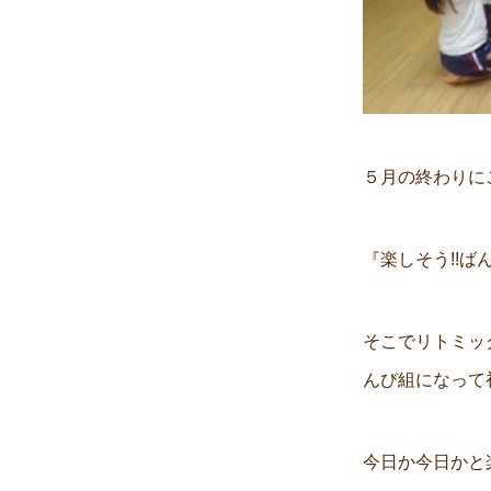
５月の終わりに
『楽しそう!!
そこでリトミッ
んび組になって
今日か今日かと