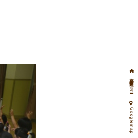
京都府向日市物集女町北ノ口65ー2
Googlemap