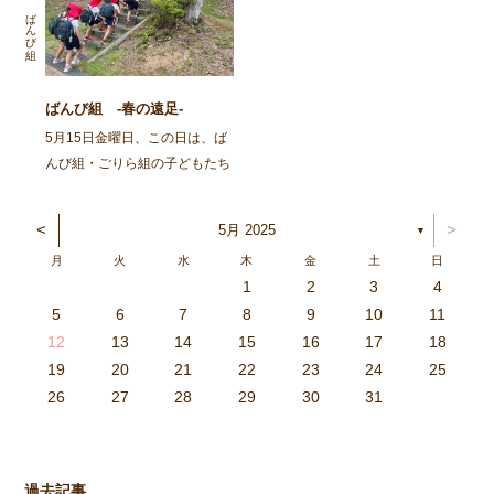
しみにしていた子どもたちでし
いひと時を過ごしました。 ま
ばんび組
た。 さて、朝から早くに着替
ずは、ごりらぐみ、ばんび組の
えと準備を済ませ、「いつ […]
子どもたち […]
ばんび組 -春の遠足-
5月15日金曜日、この日は、ば
んび組・ごりら組の子どもたち
が楽しみにしていた『春の遠
足』の日でした。 そして、昨
<
>
5月 2025
▼
日の朝、ひつじ組・ぱんだ組の
月
火
水
木
金
土
日
子どもたちにも見送られ、バス
1
2
3
4
に乗り、丹波自然公園へと向か
3
4
2
0
4
0
2
0
3
4
2
2
3
4
0
2
0
3
3
2
4
0
2
3
4
4
0
3
3
2
4
0
2
2
0
3
4
2
0
0
3
4
0
3
4
0
2
0
4
2
2
3
0
2
0
3
4
0
3
3
2
4
0
2
4
2
4
3
3
2
0
3
4
2
0
0
3
4
0
3
2
3
4
0
2
0
3
3
2
4
0
2
3
4
4
0
3
3
2
4
0
2
1
1
1
1
1
1
1
1
1
1
1
1
1
1
1
1
1
1
1
1
1
1
1
1
5
6
7
8
9
10
11
いました。 ワクワク、ド […]
6
5
0
1
6
9
7
8
1
7
9
5
7
0
6
8
1
6
9
9
5
8
0
6
8
1
7
9
5
7
0
0
6
9
1
7
9
5
8
0
6
8
1
1
7
0
5
8
0
9
1
7
9
5
6
9
5
7
0
1
6
9
7
7
0
6
8
1
6
5
7
0
5
8
8
1
7
9
5
7
6
8
1
6
9
9
5
8
0
6
8
7
9
5
7
0
1
7
0
5
8
0
9
1
7
9
5
5
8
1
6
9
1
0
5
8
0
6
6
9
5
7
0
5
1
6
9
7
7
0
6
8
1
6
5
7
0
5
8
9
5
8
0
6
8
1
7
9
5
7
0
0
6
9
1
7
9
8
0
6
8
1
1
7
0
5
8
0
6
9
1
7
9
8
12
13
14
15
16
17
18
3
2
7
8
3
6
4
5
8
4
6
2
4
7
3
5
8
3
6
6
2
5
7
3
5
8
4
6
2
4
7
7
3
6
8
4
6
2
5
7
3
5
8
8
4
7
2
5
7
6
8
4
6
2
3
6
2
4
7
8
3
6
4
4
7
3
5
8
3
2
4
7
2
5
5
8
4
6
2
4
3
5
8
3
6
6
2
5
7
3
5
4
6
2
4
7
8
4
7
2
5
7
6
8
4
6
2
2
5
8
3
6
8
7
2
5
7
3
3
6
2
4
7
2
8
3
6
4
4
7
3
5
8
3
2
4
7
2
5
6
2
5
7
3
5
8
4
6
2
4
7
7
3
6
8
4
6
5
7
3
5
8
8
4
7
2
5
7
3
6
8
4
6
5
19
20
21
22
23
24
25
9
0
1
1
9
0
0
9
0
1
9
0
1
9
0
1
9
1
9
9
0
1
0
0
9
9
1
9
0
0
9
0
1
9
1
9
1
9
0
9
0
9
9
0
1
0
0
9
9
9
0
1
9
0
1
0
1
9
0
1
26
27
28
29
30
31
過去記事