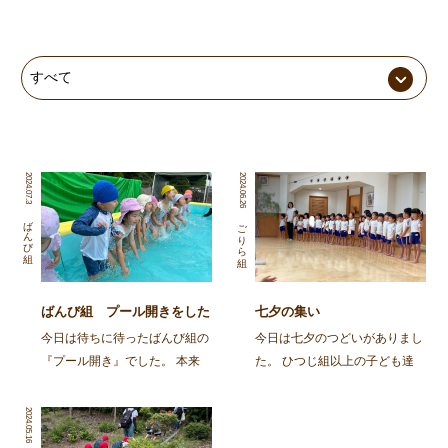
2024.07.3
2024.06.26
ばんび組
ごりら組
ばんび組 プール開きをした
七夕の集い
よ
今日は待ちに待ったばんび組の
今日は七夕のつどいがありまし
『プール開き』でした。 本来
た。 ひつじ組以上の子ども達
予定していた7/1のプール開き
と、そのおじいちゃん・おばあ
は天候が優れず延期になり、
ちゃんに集まってもらって、み
2024.05.16
「いつ入れるかな」とずっと楽
んなで笹飾りを作ったり、楽し