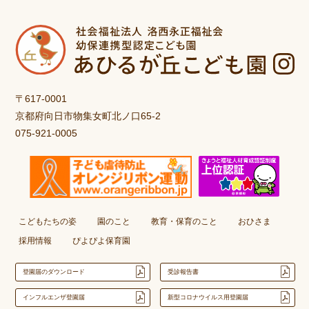
〒617-0001
京都府向日市物集女町北ノ口65-2
075-921-0005
こどもたちの姿
園のこと
教育・保育のこと
おひさま
採用情報
ぴよぴよ保育園
登園届のダウンロード
受診報告書
インフルエンザ登園届
新型コロナウイルス用登園届