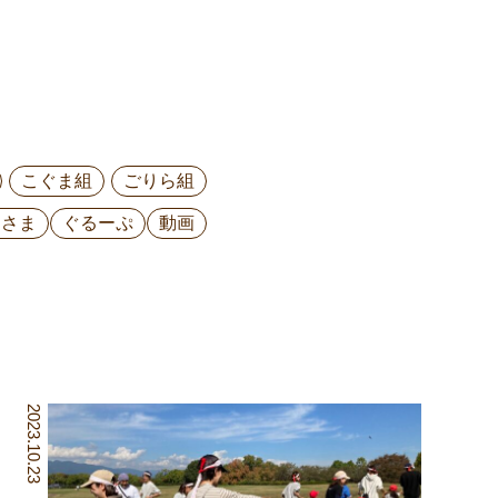
こぐま組
ごりら組
ひさま
ぐるーぷ
動画
2023.10.23