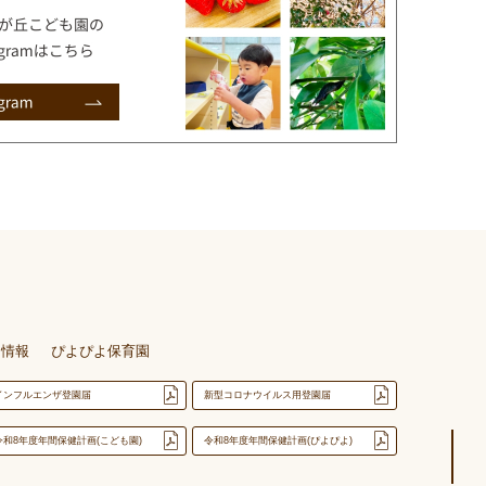
用情報
ぴよぴよ保育園
インフルエンザ登園届
新型コロナウイルス用登園届
令和8年度年間保健計画(こども園)
令和8年度年間保健計画(ぴよぴよ)