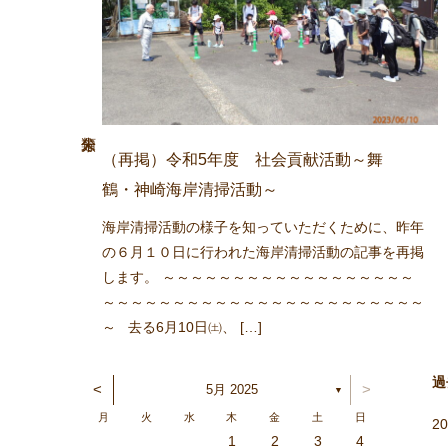
（再掲）令和5年度 社会貢献活動～舞
鶴・神崎海岸清掃活動～
海岸清掃活動の様子を知っていただくために、昨年
の６月１０日に行われた海岸清掃活動の記事を再掲
します。 ～～～～～～～～～～～～～～～～～～
～～～～～～～～～～～～～～～～～～～～～～～
～ 去る6月10日㈯、 […]
過
<
>
5月 2025
▼
月
火
水
木
金
土
日
2
1
5
6
1
4
2
3
6
2
4
2
5
1
3
6
1
4
4
3
5
1
3
6
2
4
2
5
5
1
4
6
2
4
3
5
1
3
6
6
2
5
3
5
4
6
2
4
1
4
2
5
6
1
4
2
2
5
1
3
6
1
2
5
3
3
6
2
4
2
1
3
6
1
4
4
3
5
1
3
2
4
2
5
6
2
5
3
5
4
6
2
4
3
6
1
4
6
5
3
5
1
1
4
2
5
6
1
4
2
2
5
1
3
6
1
2
5
3
4
3
5
1
3
6
2
4
2
5
5
1
4
6
2
4
3
5
1
3
6
6
2
5
3
5
1
4
6
2
4
3
2
1
6
7
2
5
3
4
7
3
5
1
3
6
2
4
7
2
5
5
1
4
6
2
4
7
3
5
1
3
6
6
2
5
7
3
5
1
4
6
2
4
7
7
3
6
1
4
6
5
7
3
5
1
2
5
1
3
6
7
2
5
3
3
6
2
4
7
2
1
3
6
1
4
4
7
3
5
1
3
2
4
7
2
5
5
1
4
6
2
4
3
5
1
3
6
7
3
6
1
4
6
5
7
3
5
1
1
4
7
2
5
7
6
1
4
6
2
2
5
1
3
6
1
7
2
5
3
3
6
2
4
7
2
1
3
6
1
4
5
1
4
6
2
4
7
3
5
1
3
6
6
2
5
7
3
5
4
6
2
4
7
7
3
6
1
4
6
2
5
7
3
5
4
1
2
3
4