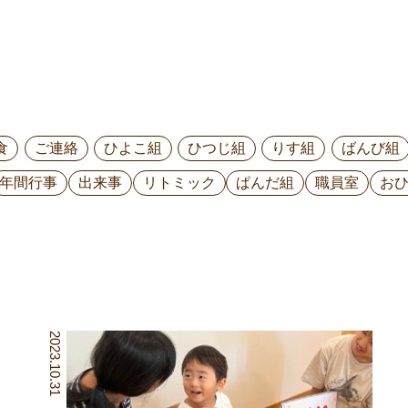
食
ご連絡
ひよこ組
ひつじ組
りす組
ばんび組
年間行事
出来事
リトミック
ぱんだ組
職員室
お
2023.10.31