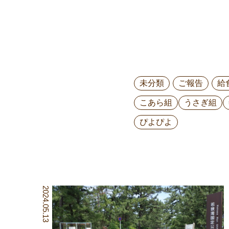
未分類
ご報告
給
こあら組
うさぎ組
ぴよぴよ
2024.05.13