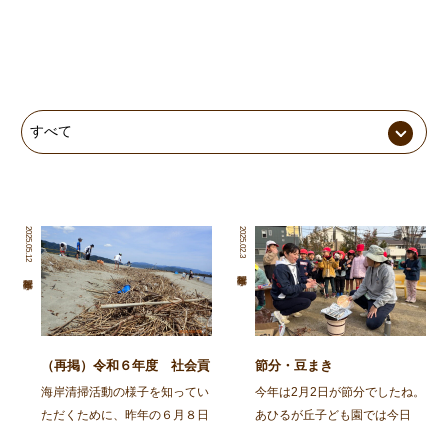
2025.05.12
2025.02.3
（再掲）令和６年度 社会貢
節分・豆まき
献活動～舞鶴・神崎海岸清掃
海岸清掃活動の様子を知ってい
今年は2月2日が節分でしたね。
活動～
ただくために、昨年の６月８日
あひるが丘子ども園では今日
に行われた海岸清掃活動の記事
（2月3日)節分の集いをしまし