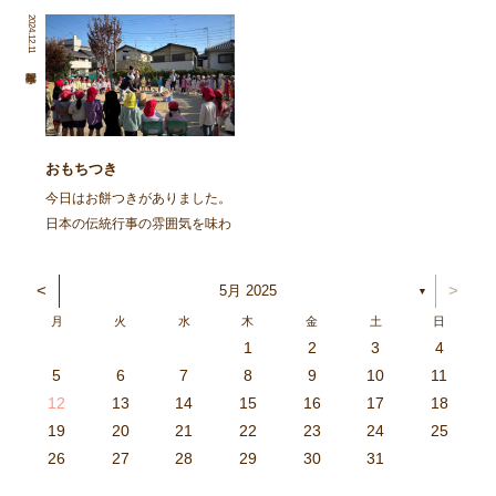
を再掲します。 ～～～～～～
た。 朝から園庭でイワシを焼
2024.12.11
～～～～～～～～～～～～～～
きました。火の準備から興味
～～～～～～～～～～～～～～
津々の子ども達。「なんかいい
～～～～～～～～ 去る、6月8
匂いがしてきた」「お腹減って
日㈯に１ […]
きた」と火鉢を囲み焼け […]
おもちつき
今日はお餅つきがありました。
日本の伝統行事の雰囲気を味わ
い、豊作を喜ぶ。と言うことを
ねらってしましたよ。 朝登園
<
>
5月 2025
▼
した子から、柳の木の葉っぱを
月
火
水
木
金
土
日
取ったり、かまどに焚べる木を
1
2
3
4
集めてきたり、臼や杵を運んだ
3
4
2
0
4
0
2
0
3
4
2
2
3
4
0
2
0
3
3
2
4
0
2
3
4
4
0
3
3
2
4
0
2
2
0
3
4
2
0
0
3
4
0
3
4
0
2
0
4
2
2
3
0
2
0
3
4
0
3
3
2
4
0
2
4
2
4
3
3
2
0
3
4
2
0
0
3
4
0
3
2
3
4
0
2
0
3
3
2
4
0
2
3
4
4
0
3
3
2
4
0
2
1
1
1
1
1
1
1
1
1
1
1
1
1
1
1
1
1
1
1
1
1
1
1
1
5
6
7
8
9
10
11
り、大人も子どもも一緒に […]
6
5
0
1
6
9
7
8
1
7
9
5
7
0
6
8
1
6
9
9
5
8
0
6
8
1
7
9
5
7
0
0
6
9
1
7
9
5
8
0
6
8
1
1
7
0
5
8
0
9
1
7
9
5
6
9
5
7
0
1
6
9
7
7
0
6
8
1
6
5
7
0
5
8
8
1
7
9
5
7
6
8
1
6
9
9
5
8
0
6
8
7
9
5
7
0
1
7
0
5
8
0
9
1
7
9
5
5
8
1
6
9
1
0
5
8
0
6
6
9
5
7
0
5
1
6
9
7
7
0
6
8
1
6
5
7
0
5
8
9
5
8
0
6
8
1
7
9
5
7
0
0
6
9
1
7
9
8
0
6
8
1
1
7
0
5
8
0
6
9
1
7
9
8
12
13
14
15
16
17
18
3
2
7
8
3
6
4
5
8
4
6
2
4
7
3
5
8
3
6
6
2
5
7
3
5
8
4
6
2
4
7
7
3
6
8
4
6
2
5
7
3
5
8
8
4
7
2
5
7
6
8
4
6
2
3
6
2
4
7
8
3
6
4
4
7
3
5
8
3
2
4
7
2
5
5
8
4
6
2
4
3
5
8
3
6
6
2
5
7
3
5
4
6
2
4
7
8
4
7
2
5
7
6
8
4
6
2
2
5
8
3
6
8
7
2
5
7
3
3
6
2
4
7
2
8
3
6
4
4
7
3
5
8
3
2
4
7
2
5
6
2
5
7
3
5
8
4
6
2
4
7
7
3
6
8
4
6
5
7
3
5
8
8
4
7
2
5
7
3
6
8
4
6
5
19
20
21
22
23
24
25
9
0
1
1
9
0
0
9
0
1
9
0
1
9
0
1
9
1
9
9
0
1
0
0
9
9
1
9
0
0
9
0
1
9
1
9
1
9
0
9
0
9
9
0
1
0
0
9
9
9
0
1
9
0
1
0
1
9
0
1
26
27
28
29
30
31