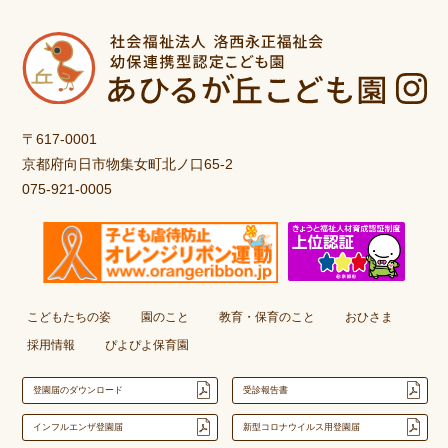
〒617-0001
京都府向日市物集女町北ノ口65-2
075-921-0005
こどもたちの姿
園のこと
教育・保育のこと
おひさま
採用情報
ぴよぴよ保育園
登園届のダウンロード
受診報告書
インフルエンザ登園届
新型コロナウイルス用登園届