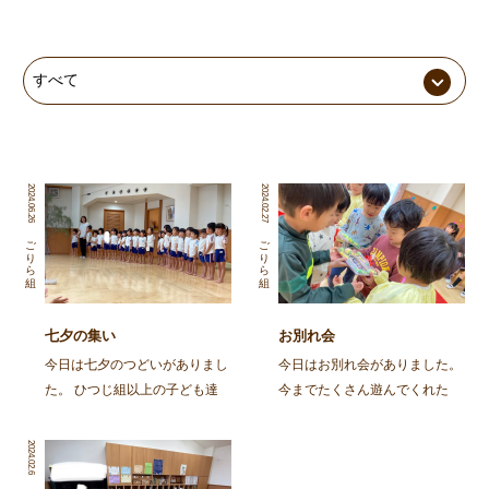
2024.06.26
2024.02.27
ごりら組
ごりら組
七夕の集い
お別れ会
今日は七夕のつどいがありまし
今日はお別れ会がありました。
た。 ひつじ組以上の子ども達
今までたくさん遊んでくれた
と、そのおじいちゃん・おばあ
り、困った時に助けてくれた
ちゃんに集まってもらって、み
り、ぐるーぷの事を助けてくれ
2024.02.6
んなで笹飾りを作ったり、楽し
たりと、たくさんの思い出があ