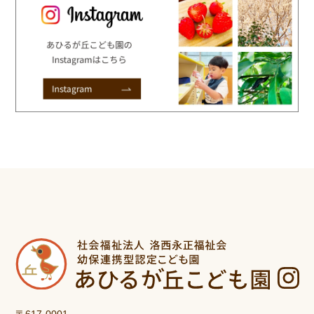
〒617-0001