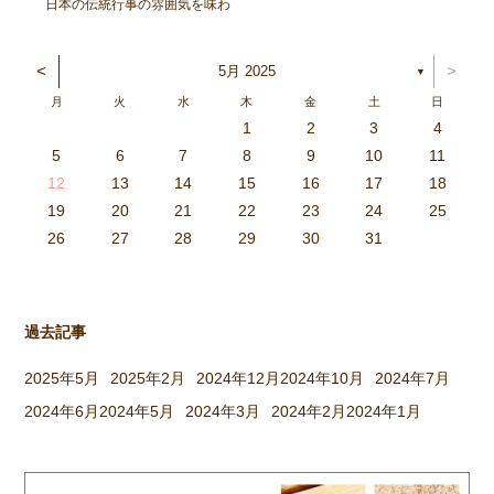
日本の伝統行事の雰囲気を味わ
い、豊作を喜ぶ。と言うことを
ねらってしましたよ。 朝登園
<
>
5月 2025
▼
した子から、柳の木の葉っぱを
月
火
水
木
金
土
日
取ったり、かまどに焚べる木を
1
2
3
4
集めてきたり、臼や杵を運んだ
3
4
2
0
4
0
2
0
3
4
2
2
3
4
0
2
0
3
3
2
4
0
2
3
4
4
0
3
3
2
4
0
2
2
0
3
4
2
0
0
3
4
0
3
4
0
2
0
4
2
2
3
0
2
0
3
4
0
3
3
2
4
0
2
4
2
4
3
3
2
0
3
4
2
0
0
3
4
0
3
2
3
4
0
2
0
3
3
2
4
0
2
3
4
4
0
3
3
2
4
0
2
1
1
1
1
1
1
1
1
1
1
1
1
1
1
1
1
1
1
1
1
1
1
1
1
5
6
7
8
9
10
11
り、大人も子どもも一緒に […]
6
5
0
1
6
9
7
8
1
7
9
5
7
0
6
8
1
6
9
9
5
8
0
6
8
1
7
9
5
7
0
0
6
9
1
7
9
5
8
0
6
8
1
1
7
0
5
8
0
9
1
7
9
5
6
9
5
7
0
1
6
9
7
7
0
6
8
1
6
5
7
0
5
8
8
1
7
9
5
7
6
8
1
6
9
9
5
8
0
6
8
7
9
5
7
0
1
7
0
5
8
0
9
1
7
9
5
5
8
1
6
9
1
0
5
8
0
6
6
9
5
7
0
5
1
6
9
7
7
0
6
8
1
6
5
7
0
5
8
9
5
8
0
6
8
1
7
9
5
7
0
0
6
9
1
7
9
8
0
6
8
1
1
7
0
5
8
0
6
9
1
7
9
8
12
13
14
15
16
17
18
3
2
7
8
3
6
4
5
8
4
6
2
4
7
3
5
8
3
6
6
2
5
7
3
5
8
4
6
2
4
7
7
3
6
8
4
6
2
5
7
3
5
8
8
4
7
2
5
7
6
8
4
6
2
3
6
2
4
7
8
3
6
4
4
7
3
5
8
3
2
4
7
2
5
5
8
4
6
2
4
3
5
8
3
6
6
2
5
7
3
5
4
6
2
4
7
8
4
7
2
5
7
6
8
4
6
2
2
5
8
3
6
8
7
2
5
7
3
3
6
2
4
7
2
8
3
6
4
4
7
3
5
8
3
2
4
7
2
5
6
2
5
7
3
5
8
4
6
2
4
7
7
3
6
8
4
6
5
7
3
5
8
8
4
7
2
5
7
3
6
8
4
6
5
19
20
21
22
23
24
25
9
0
1
1
9
0
0
9
0
1
9
0
1
9
0
1
9
1
9
9
0
1
0
0
9
9
1
9
0
0
9
0
1
9
1
9
1
9
0
9
0
9
9
0
1
0
0
9
9
9
0
1
9
0
1
0
1
9
0
1
26
27
28
29
30
31
過去記事
2025年5月
2025年2月
2024年12月
2024年10月
2024年7月
2024年6月
2024年5月
2024年3月
2024年2月
2024年1月