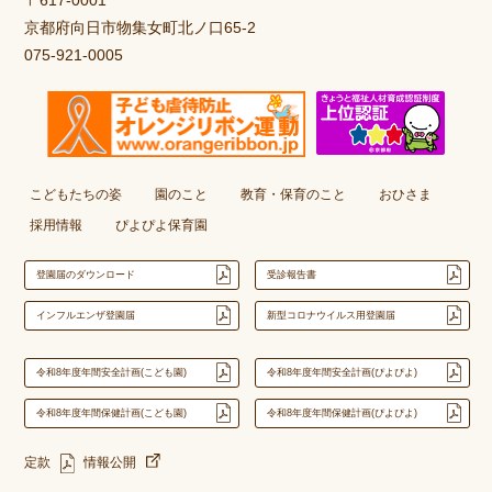
京都府向日市物集女町北ノ口65-2
075-921-0005
こどもたちの姿
園のこと
教育・保育のこと
おひさま
採用情報
ぴよぴよ保育園
登園届のダウンロード
受診報告書
インフルエンザ登園届
新型コロナウイルス用登園届
令和8年度年間安全計画(こども園)
令和8年度年間安全計画(ぴよぴよ)
令和8年度年間保健計画(こども園)
令和8年度年間保健計画(ぴよぴよ)
定款
情報公開