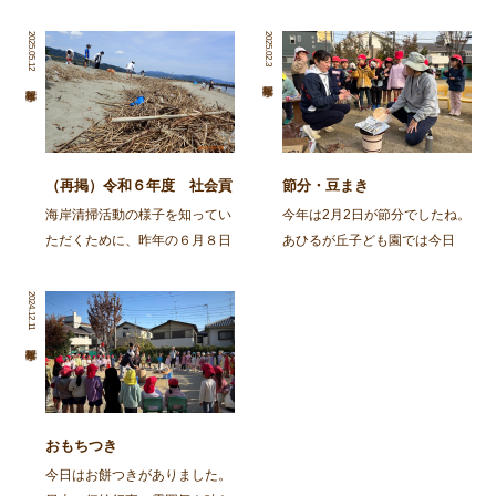
2025.05.12
2025.02.3
（再掲）令和６年度 社会貢
節分・豆まき
献活動～舞鶴・神崎海岸清掃
海岸清掃活動の様子を知ってい
今年は2月2日が節分でしたね。
活動～
ただくために、昨年の６月８日
あひるが丘子ども園では今日
に行われた海岸清掃活動の記事
（2月3日)節分の集いをしまし
を再掲します。 ～～～～～～
た。 朝から園庭でイワシを焼
2024.12.11
～～～～～～～～～～～～～～
きました。火の準備から興味
～～～～～～～～～～～～～～
津々の子ども達。「なんかいい
～～～～～～～～ 去る、6月8
匂いがしてきた」「お腹減って
日㈯に１ […]
きた」と火鉢を囲み焼け […]
おもちつき
今日はお餅つきがありました。