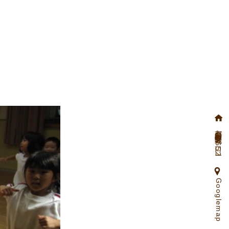
京都府向日市物集女町北ノ口65ー2
Googlemap