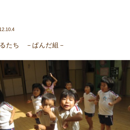
12.10.4
さるたち －ぱんだ組－