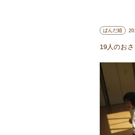
ぱんだ組
20
19人のお