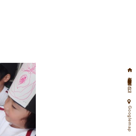
京都府向日市物集女町北ノ口65ー2
Googlemap