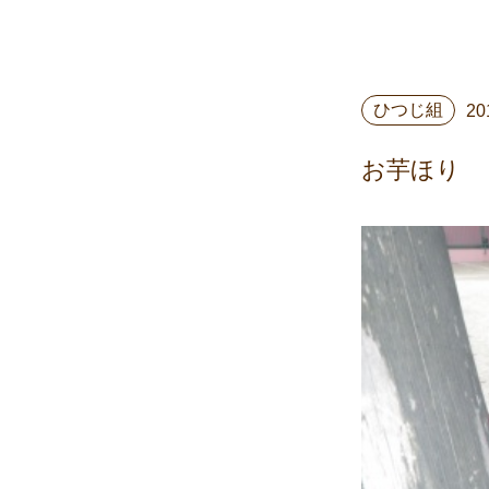
ひつじ組
20
お芋ほり