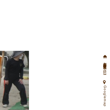
京都府向日市物集女町北ノ口65ー2
Googlemap