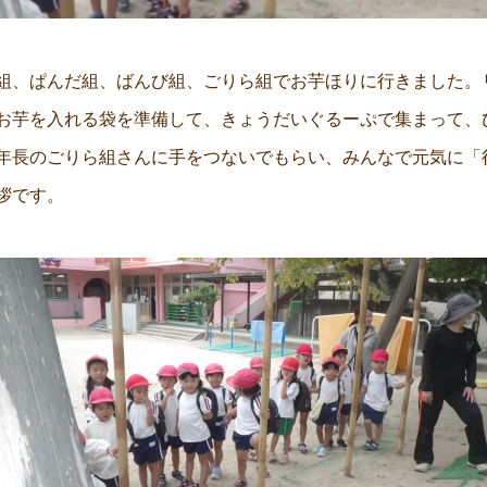
組、ぱんだ組、ばんび組、ごりら組でお芋ほりに行きました。
お芋を入れる袋を準備して、きょうだいぐるーぷで集まって、
年長のごりら組さんに手をつないでもらい、みんなで元気に「
拶です。